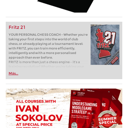
Fritz 21
YOUR PERSONAL CHESS COACH - Whether you’re
taking your first steps into the world of club
chess, or already playing at a tournament level:
with FRITZ, you can train more efficiently,
intelligently and with a more personalised
approach than ever before.
FRITZ is more than just a chess engine – it’s a
training revolution! Whether you’re taking your
first steps into the world of club chess, or already
Más...
playing at a tournament level: with FRITZ, you can
train more efficiently, intelligently and with a
more personalised approach than ever before.