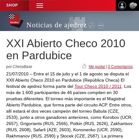
SHOP
TOGGLE
NAVIGATION
Noticias de ajedrez
XXI Abierto Checo 2010
en Pardubice
por ChessBase
Me gusta!
|
0 Comentarios
21/07/2010 – Entre el 15 de julio y el 1 de agosto se disputa el
XXII Abierto Checo 2010 en Pardubice (República Checa) El
festival de ajedrez forma parte del
Tour Checo 2010 / 2011
. Los
más de 1.600 participantes de 46 países compiten en 30
pruebas diferentes. El torneo más importante es el Magistral
Abierto Pardubice, que forma parte del circuito ACP. Entre otros,
allí estará el dos veces campeón del torneo Babula (CZE,
2533), junto a otros ganadores anteriores, como Korobov (UCR,
2657), Grigoriants (RUS, 2566), Potkin (RUS, 2626), Zakhartsov
(RUS, 2608), Safarli (AZE, 2603), Kononenko (UCR, 2590),
Rakhmanov (RUS, 2590) y Stocek (CZE, 2587). La primera