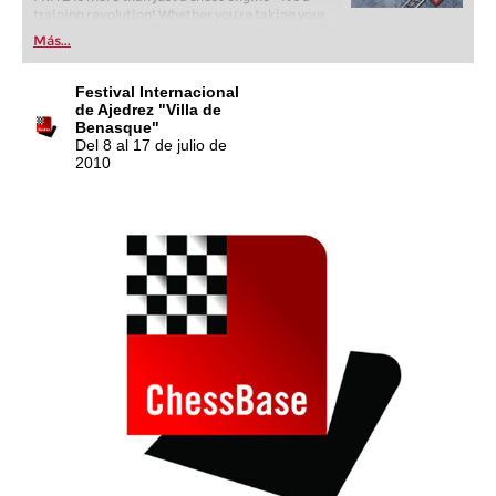
training revolution! Whether you’re taking your
first steps into the world of club chess, or already
Más...
playing at a tournament level: with FRITZ, you can
train more efficiently, intelligently and with a
more personalised approach than ever before.
Festival Internacional
de Ajedrez "Villa de
Benasque"
Del 8 al 17 de julio de
2010