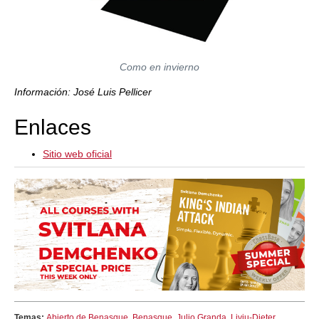
Como en invierno
Información: José Luis Pellicer
Enlaces
Sitio web oficial
Temas:
Abierto de Benasque
,
Benasque
,
Julio Granda
,
Liviu-Dieter