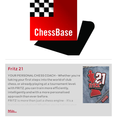
Fritz 21
YOUR PERSONAL CHESS COACH - Whether you’re
taking your first steps into the world of club
chess, or already playing at a tournament level:
with FRITZ, you can train more efficiently,
intelligently and with a more personalised
approach than ever before.
FRITZ is more than just a chess engine – it’s a
training revolution! Whether you’re taking your
first steps into the world of club chess, or already
Más...
playing at a tournament level: with FRITZ, you can