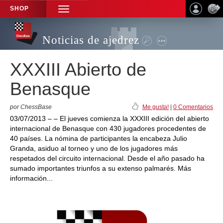
SHOP
TOGGLE
NAVIGATION
Noticias de ajedrez
XXXIII Abierto de
Benasque
por ChessBase
Me gusta!
|
0 Comentarios
03/07/2013 – – El jueves comienza la XXXIII edición del abierto
internacional de Benasque con 430 jugadores procedentes de
40 países. La nómina de participantes la encabeza Julio
Granda, asiduo al torneo y uno de los jugadores más
respetados del circuito internacional. Desde el año pasado ha
sumado importantes triunfos a su extenso palmarés. Más
información...