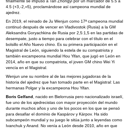
finalmente se impuso a Tan Zhongyi por un marcador de 5.5 a
4.5 (+3,-2,=5), proclamándose así campeona mundial de
ajedrez.
En 2019, el reinado de Ju Wenjun como 17ª campeona mundial
continuó después de vencer en Vladivostok (Rusia) a la GM
Aleksandra Goryachkina de Rusia por 2,5:1,5 en las partidas de
desempate, justo a tiempo para celebrar con el título en el
bolsillo el Año Nuevo chino. Es su primera participación en el
Magistral de León, siguiendo la estela de su compatriota y
también excampeona mundial Hou Yifan, que jugó en León en
2014, año en que su compatriota, el joven GM chino Wei Yi
vencía en el Magistral.
Wenjun une su nombre al de las mejores jugadoras de la
historia del ajedrez que han tomado parte en el Magistral: Las
hermanas Polgar y la excampeona Hou Yifan.
Boris Gelfand
, nacido en Bielorrusia pero nacionalizado israelí,
fue uno de los ajedrecistas con mayor proyección del mundo
durante muchos años y uno de los pocos en los que se pensó
para desafiar el dominio de Kaspárov y Kárpov. Ha sido
subcampeón mundial y su juego le sitúa junto a leyendas como
Ivanchuk y Anand. No venía a León desde 2010, año en que