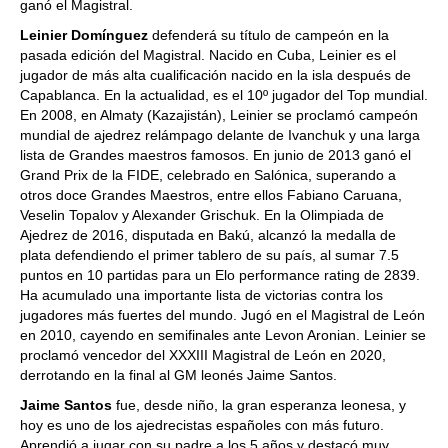
ganó el Magistral.
Leinier Domínguez
defenderá su título de campeón en la
pasada edición del Magistral. Nacido en Cuba, Leinier es el
jugador de más alta cualificación nacido en la isla después de
Capablanca. En la actualidad, es el 10º jugador del Top mundial.
En 2008, en Almaty (Kazajistán), Leinier se proclamó campeón
mundial de ajedrez relámpago delante de Ivanchuk y una larga
lista de Grandes maestros famosos. En junio de 2013 ganó el
Grand Prix de la FIDE, celebrado en Salónica, superando a
otros doce Grandes Maestros, entre ellos Fabiano Caruana,
Veselin Topalov y Alexander Grischuk. En la Olimpiada de
Ajedrez de 2016, disputada en Bakú, alcanzó la medalla de
plata defendiendo el primer tablero de su país, al sumar 7.5
puntos en 10 partidas para un Elo performance rating de 2839.
Ha acumulado una importante lista de victorias contra los
jugadores más fuertes del mundo. Jugó en el Magistral de León
en 2010, cayendo en semifinales ante Levon Aronian. Leinier se
proclamó vencedor del XXXIII Magistral de León en 2020,
derrotando en la final al GM leonés Jaime Santos.
Jaime Santos
fue, desde niño, la gran esperanza leonesa, y
hoy es uno de los ajedrecistas españoles con más futuro.
Aprendió a jugar con su padre a los 5 años y destacó muy