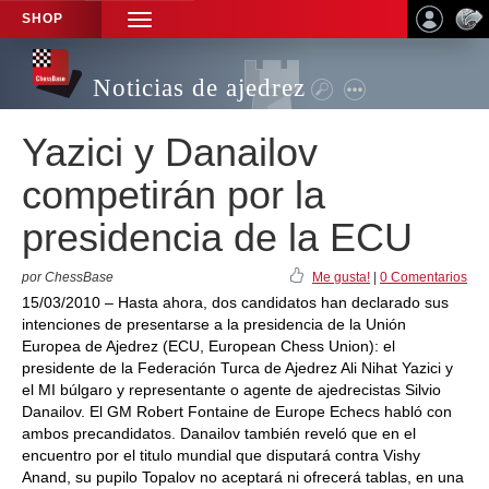
SHOP
TOGGLE
NAVIGATION
Noticias de ajedrez
Yazici y Danailov
competirán por la
presidencia de la ECU
por ChessBase
Me gusta!
|
0 Comentarios
15/03/2010 – Hasta ahora, dos candidatos han declarado sus
intenciones de presentarse a la presidencia de la Unión
Europea de Ajedrez (ECU, European Chess Union): el
presidente de la Federación Turca de Ajedrez Ali Nihat Yazici y
el MI búlgaro y representante o agente de ajedrecistas Silvio
Danailov. El GM Robert Fontaine de Europe Echecs habló con
ambos precandidatos. Danailov también reveló que en el
encuentro por el titulo mundial que disputará contra Vishy
Anand, su pupilo Topalov no aceptará ni ofrecerá tablas, en una