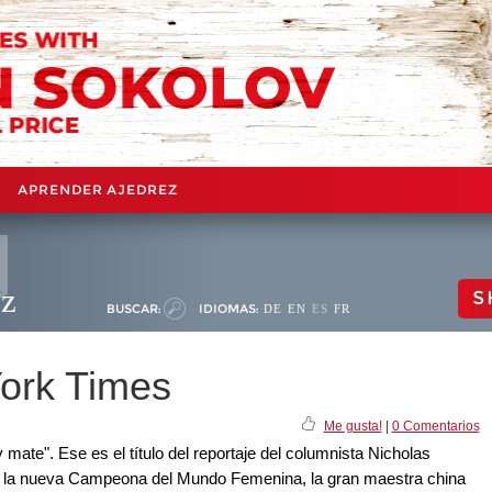
APRENDER AJEDREZ
ez
S
BUSCAR:
IDIOMAS:
DE
EN
ES
FR
York Times
Me gusta!
|
0 Comentarios
 mate". Ese es el título del reportaje del columnista Nicholas
on la nueva Campeona del Mundo Femenina, la gran maestra china