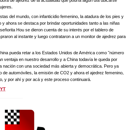
adora de ajedrez de la actualidad que podría algún día ubicarse
ujeres.
tas del mundo, con infanticidio femenino, la atadura de los pies y
y ahora se destaca por brindar oportunidades tanto a las niñas
eñorita Hou se dieron cuenta de su interés por el tablero de
praron al instante y luego contrataron a un monitor de ajedrez para
ina pueda retar a los Estados Unidos de América como "número
 ventaja en nuestro desarrollo y a China todavía le queda por
a nación con una sociedad más abierta y democrática. Pero ya
 de automóviles, la emisión de CO2 y ahora el ajedrez femenino,
 y por ahí y por acá y este proceso continuará.
NYT