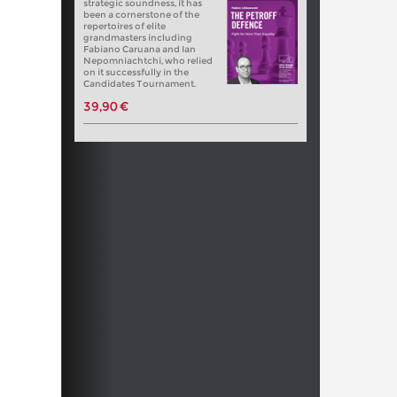
strategic soundness, it has
been a cornerstone of the
repertoires of elite
grandmasters including
Fabiano Caruana and Ian
Nepomniachtchi, who relied
on it successfully in the
Candidates Tournament.
39,90 €