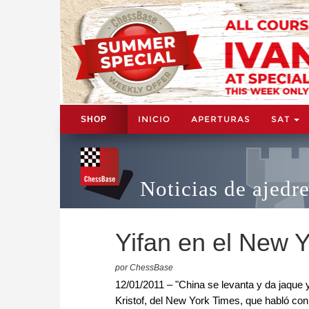
INICIO
APERTURAS
SAT
SHOP
Noticias de ajedr
Yifan en el New 
por ChessBase
12/01/2011 – "China se levanta y da jaque y
Kristof, del New York Times, que habló c