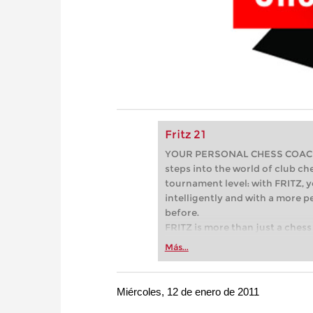
Fritz 21
YOUR PERSONAL CHESS COACH - 
steps into the world of club che
tournament level: with FRITZ, y
intelligently and with a more 
before.
FRITZ is more than just a chess 
Whether you’re taking your firs
Más...
or already playing at a tournam
more efficiently, intelligently
approach than ever before.
Miércoles, 12 de enero de 2011