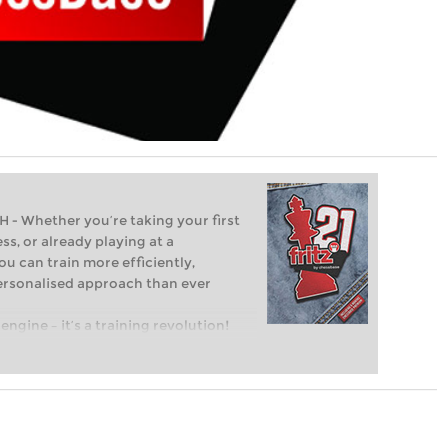
Whether you’re taking your first
ss, or already playing at a
ou can train more efficiently,
personalised approach than ever
engine – it’s a training revolution!
t steps into the world of club chess,
ent level: with FRITZ, you can train
 and with a more personalised