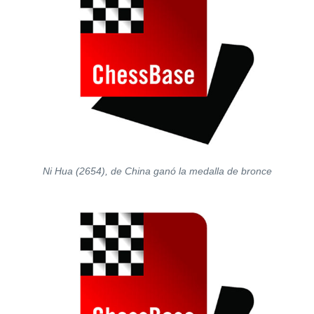
Ni Hua (2654), de China ganó la medalla de bronce