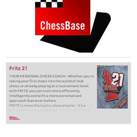
Fritz 21
YOUR PERSONAL CHESS COACH - Whether you’re
taking your first steps into the world of club
chess, or already playing at a tournament level:
with FRITZ, you can train more efficiently,
intelligently and with a more personalised
approach than ever before.
FRITZ is more than just a chess engine – it’s a
training revolution! Whether you’re taking your
first steps into the world of club chess, or already
Más...
playing at a tournament level: with FRITZ, you can
train more efficiently, intelligently and with a
more personalised approach than ever before.