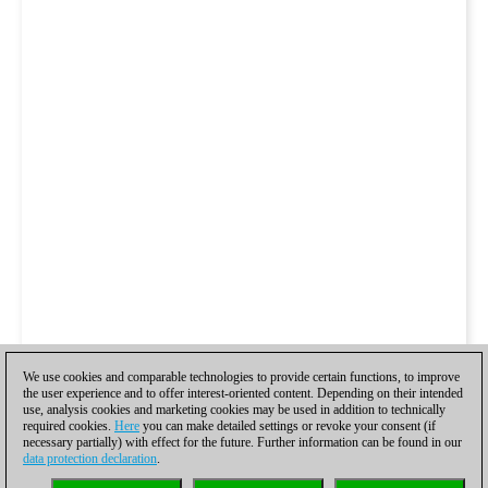
We use cookies and comparable technologies to provide certain functions, to improve
the user experience and to offer interest-oriented content. Depending on their intended
use, analysis cookies and marketing cookies may be used in addition to technically
required cookies.
Here
you can make detailed settings or revoke your consent (if
necessary partially) with effect for the future. Further information can be found in our
data protection declaration
.