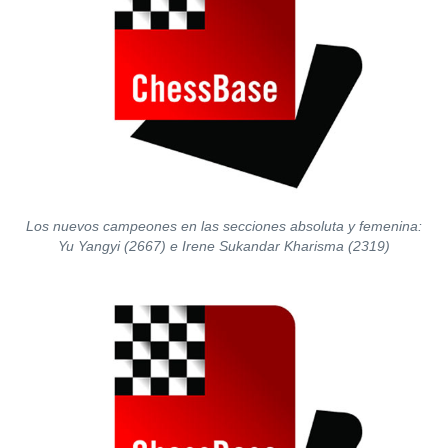
Los nuevos campeones en las secciones absoluta y femenina:
Yu Yangyi (2667) e Irene Sukandar Kharisma (2319)