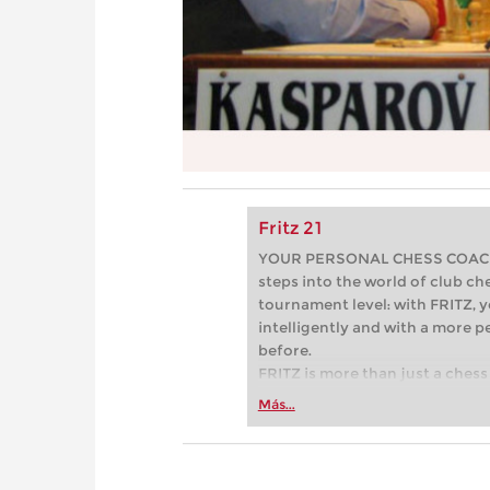
Fritz 21
YOUR PERSONAL CHESS COACH - 
steps into the world of club che
tournament level: with FRITZ, y
intelligently and with a more 
before.
FRITZ is more than just a chess 
Whether you’re taking your firs
Más...
or already playing at a tournam
more efficiently, intelligently
approach than ever before.