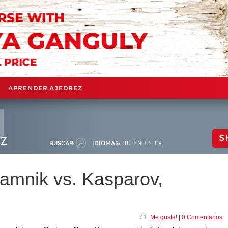
APRENDER AJEDREZ
ez
S
BUSCAR:
IDIOMAS:
DE
EN
ES
FR
amnik vs. Kasparov,
Me gusta!
|
0 Comentarios