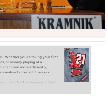
Whether you’re taking your first
ss, or already playing at a
ou can train more efficiently,
personalised approach than ever
engine – it’s a training revolution!
t steps into the world of club chess,
ent level: with FRITZ, you can train
 and with a more personalised