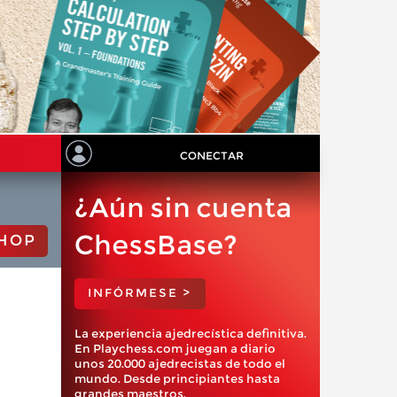
CONECTAR
¿Aún sin cuenta
ChessBase?
HOP
INFÓRMESE >
La experiencia ajedrecística definitiva.
En Playchess.com juegan a diario
unos 20.000 ajedrecistas de todo el
mundo. Desde principiantes hasta
grandes maestros.