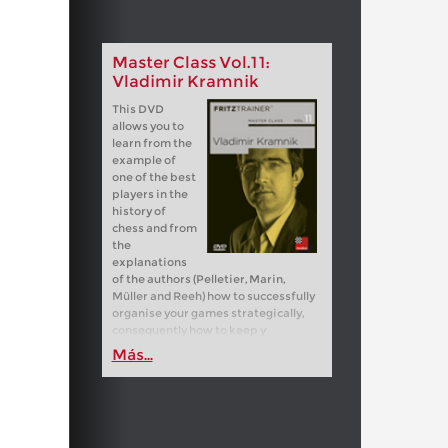
Master Class Vol.11:
Vladimir Kramnik
This DVD
allows you to
learn from the
example of
one of the best
players in the
history of
chess and from
the
explanations
of the authors (Pelletier, Marin,
Müller and Reeh) how to successfully
organise your games strategically,
consequently how to keep y
Más...