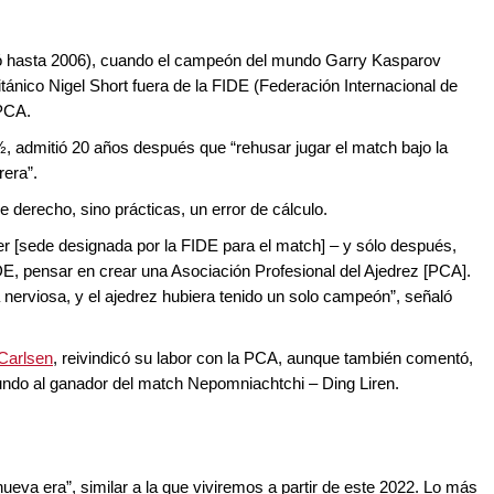
uró hasta 2006), cuando el campeón del mundo Garry Kasparov
ritánico Nigel Short fuera de la FIDE (Federación Internacional de
 PCA.
, admitió 20 años después que “rehusar jugar el match bajo la
rera”.
 derecho, sino prácticas, un error de cálculo.
r [sede designada por la FIDE para el match] – y sólo después,
IDE, pensar en crear una Asociación Profesional del Ajedrez [PCA].
nerviosa, y el ajedrez hubiera tenido un solo campeón”, señaló
 Carlsen
, reivindicó su labor con la PCA, aunque también comentó,
do al ganador del match Nepomniachtchi – Ding Liren.
ueva era”, similar a la que viviremos a partir de este 2022. Lo más