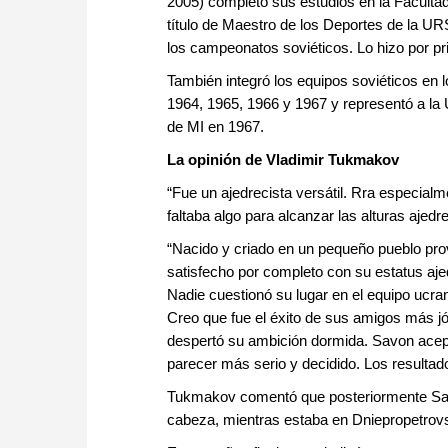
2005) completó sus estudios en la Faculta
título de Maestro de los Deportes de la UR
los campeonatos soviéticos. Lo hizo por pri
También integró los equipos soviéticos en
1964, 1965, 1966 y 1967 y representó a la 
de MI en 1967.
La opinión de Vladimir Tukmakov
“Fue un ajedrecista versátil. Rra especialm
faltaba algo para alcanzar las alturas ajedre
“Nacido y criado en un pequeño pueblo prov
satisfecho por completo con su estatus aj
Nadie cuestionó su lugar en el equipo ucran
Creo que fue el éxito de sus amigos más j
despertó su ambición dormida. Savon acept
parecer más serio y decidido. Los resultado
Tukmakov comentó que posteriormente Savon
cabeza, mientras estaba en Dniepropetrovs