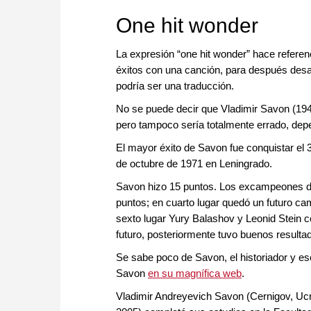
approach than ever before.
One hit wonder
La expresión “one hit wonder” hace referen
éxitos con una canción, para después desap
podría ser una traducción.
No se puede decir que Vladimir Savon (1940
pero tampoco sería totalmente errado, depe
El mayor éxito de Savon fue conquistar el
de octubre de 1971 en Leningrado.
Savon hizo 15 puntos. Los excampeones de
puntos; en cuarto lugar quedó un futuro c
sexto lugar Yury Balashov y Leonid Stein 
futuro, posteriormente tuvo buenos resultad
Se sabe poco de Savon, el historiador y es
Savon
en su magnífica web
.
Vladimir Andreyevich Savon (Cernigov, Ucra