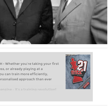
Whether you’re taking your first
ss, or already playing at a
ou can train more efficiently,
personalised approach than ever
engine – it’s a training revolution!
t steps into the world of club chess,
ent level: with FRITZ, you can train
 and with a more personalised