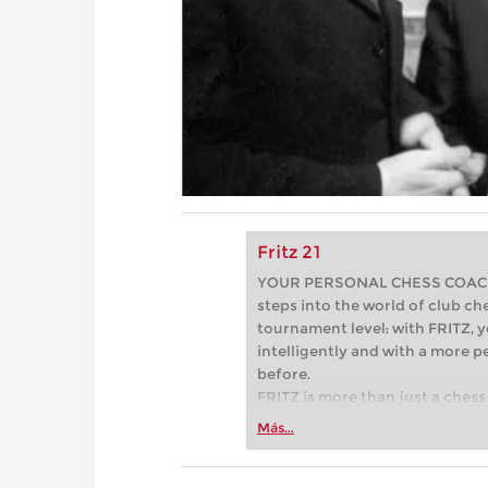
Fritz 21
YOUR PERSONAL CHESS COACH - 
steps into the world of club che
tournament level: with FRITZ, y
intelligently and with a more 
before.
FRITZ is more than just a chess 
Whether you’re taking your firs
Más...
or already playing at a tournam
more efficiently, intelligently