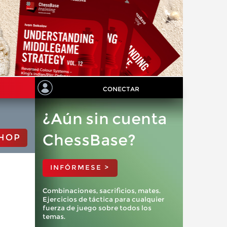
CONECTAR
¿Aún sin cuenta
ChessBase?
HOP
INFÓRMESE >
Combinaciones, sacrificios, mates.
Ejercicios de táctica para cualquier
fuerza de juego sobre todos los
temas.