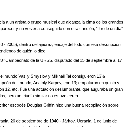
cia a un artista o grupo musical que alcanza la cima de los grandes
arecer y no volver a conseguirlo con otra canción; “flor de un día”
 - 2005), dentro del ajedrez, encaje del todo con esa descripción,
ndiendo de quién lo dice.
 39º Campeonato de la URSS, disputado del 15 de septiembre al 17
l mundo Vasily Smyslov y Mikhail Tal consiguieron 13½
ampeón del mundo, Anatoly Karpov, con 13; empataron en quinto y
con 12, etc. Fue una actuación deslumbrante, que auguraba un gran
os, pero un triunfo similar no estuvo cerca.
critor escocés Douglas Griffin hizo una buena recopilación sobre
nia, 26 de septiembre de 1940 - Járkov, Ucrania, 1 de junio de