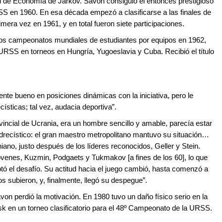
d de Economía de Járkov. Savon consiguió el entonces prestigioso
SS en 1960. En esa década empezó a clasificarse a las finales de
mera vez en 1961, y en total fueron siete participaciones.
 los campeonatos mundiales de estudiantes por equipos en 1962,
URSS en torneos en Hungría, Yugoeslavia y Cuba. Recibió el título
ente bueno en posiciones dinámicas con la iniciativa, pero le
císticas; tal vez, audacia deportiva”.
incial de Ucrania, era un hombre sencillo y amable, parecía estar
edrecístico: el gran maestro metropolitano mantuvo su situación…
iano, justo después de los líderes reconocidos, Geller y Stein.
óvenes, Kuzmin, Podgaets y Tukmakov [a fines de los 60], lo que
ó el desafío. Su actitud hacia el juego cambió, hasta comenzó a
s subieron, y, finalmente, llegó su despegue”.
 perdió la motivación. En 1980 tuvo un daño físico serio en la
k en un torneo clasificatorio para el 48º Campeonato de la URSS.