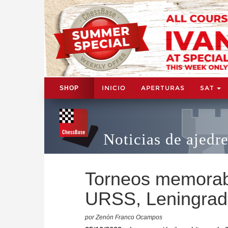
INICIO
APERTURAS
SAT
SHOP
Noticias de ajedr
Torneos memorab
URSS, Leningrad
por Zenón Franco Ocampos