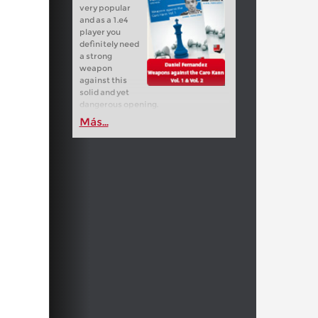
very popular
and as a 1.e4
player you
definitely need
a strong
weapon
against this
solid and yet
dangerous opening.
Más...