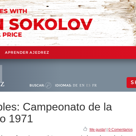
APRENDER AJEDREZ
ez
S
BUSCAR:
IDIOMAS:
DE
EN
ES
FR
les: Campeonato de la
o 1971
Me gusta!
|
0 Comentarios