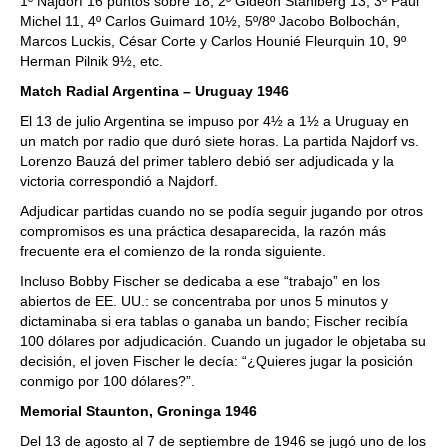
1º Najdorf 16 puntos sobre 18, 2º Gideon Stahlberg 13, 3º Paul
Michel 11, 4º Carlos Guimard 10½, 5º/8º Jacobo Bolbochán,
Marcos Luckis, César Corte y Carlos Hounié Fleurquin 10, 9º
Herman Pilnik 9½, etc.
Match Radial Argentina – Uruguay 1946
El 13 de julio Argentina se impuso por 4½ a 1½ a Uruguay en
un match por radio que duró siete horas. La partida Najdorf vs.
Lorenzo Bauzá del primer tablero debió ser adjudicada y la
victoria correspondió a Najdorf.
Adjudicar partidas cuando no se podía seguir jugando por otros
compromisos es una práctica desaparecida, la razón más
frecuente era el comienzo de la ronda siguiente.
Incluso Bobby Fischer se dedicaba a ese “trabajo” en los
abiertos de EE. UU.: se concentraba por unos 5 minutos y
dictaminaba si era tablas o ganaba un bando; Fischer recibía
100 dólares por adjudicación. Cuando un jugador le objetaba su
decisión, el joven Fischer le decía: “¿Quieres jugar la posición
conmigo por 100 dólares?”.
Memorial Staunton, Groninga 1946
Del 13 de agosto al 7 de septiembre de 1946 se jugó uno de los