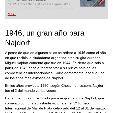
approach than ever before.
FRITZ is more than just a chess engine – it’s a
training revolution! Whether you’re taking your
first steps into the world of club chess, or already
Más...
playing at a tournament level: with FRITZ, you can
train more efficiently, intelligently and with a
more personalised approach than ever before.
1946, un gran año para
Najdorf
A pesar de que en algunos sitios se refiere a 1946 como el año
en que recibió la ciudadanía argentina, tras su gira europea,
Miguel Najdorf comentó que fue en 1944. Es cierto que solo a
partir de 1946 pasó a representar a su nuevo país en las
competencias internacionales. Coincidentemente, ese fue uno
de los años más exitosos de Najdorf.
En los años previos a 1950, según Chessmetrics.com, Najdorf
fue el 2 del mundo varias veces.
Hagamos un corto recorrido por ese gran año de Najdorf, que
comenzó con una aplastante victoria en el 9º Torneo
Internacional de Mar de Plata celebrado del 12 al 31 de marzo: