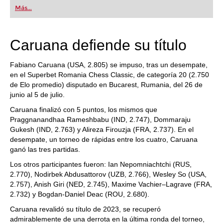
first steps into the world of club chess, or already
Más...
playing at a tournament level: with FRITZ, you can
train more efficiently, intelligently and with a
more personalised approach than ever before.
Caruana defiende su título
Fabiano Caruana (USA, 2.805) se impuso, tras un desempate,
en el Superbet Romania Chess Classic, de categoría 20 (2.750
de Elo promedio) disputado en Bucarest, Rumania, del 26 de
junio al 5 de julio.
Caruana finalizó con 5 puntos, los mismos que
Praggnanandhaa Rameshbabu (IND, 2.747), Dommaraju
Gukesh (IND, 2.763) y Alireza Firouzja (FRA, 2.737). En el
desempate, un torneo de rápidas entre los cuatro, Caruana
ganó las tres partidas.
Los otros participantes fueron: Ian Nepomniachtchi (RUS,
2.770), Nodirbek Abdusattorov (UZB, 2.766), Wesley So (USA,
2.757), Anish Giri (NED, 2.745), Maxime Vachier–Lagrave (FRA,
2.732) y Bogdan-Daniel Deac (ROU, 2.680).
Caruana revalidó su título de 2023, se recuperó
admirablemente de una derrota en la última ronda del torneo,