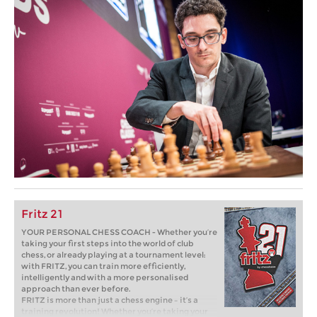
Fritz 21
YOUR PERSONAL CHESS COACH - Whether you’re
taking your first steps into the world of club
chess, or already playing at a tournament level:
with FRITZ, you can train more efficiently,
intelligently and with a more personalised
approach than ever before.
FRITZ is more than just a chess engine – it’s a
training revolution! Whether you’re taking your