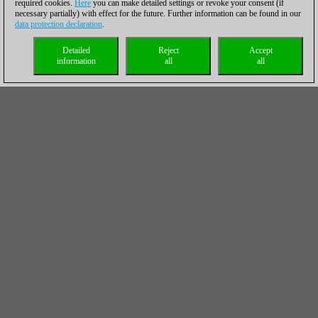
required cookies.
Here
you can make detailed settings or revoke your consent (if
necessary partially) with effect for the future. Further information can be found in our
data protection declaration
.
Detailed
Reject
Accept
information
all
all