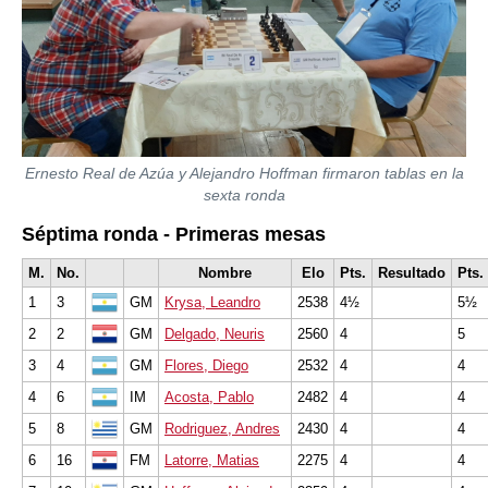
Ernesto Real de Azúa y Alejandro Hoffman firmaron tablas en la
sexta ronda
Séptima ronda - Primeras mesas
M.
No.
Nombre
Elo
Pts.
Resultado
Pts.
1
3
GM
Krysa, Leandro
2538
4½
5½
2
2
GM
Delgado, Neuris
2560
4
5
3
4
GM
Flores, Diego
2532
4
4
4
6
IM
Acosta, Pablo
2482
4
4
5
8
GM
Rodriguez, Andres
2430
4
4
6
16
FM
Latorre, Matias
2275
4
4