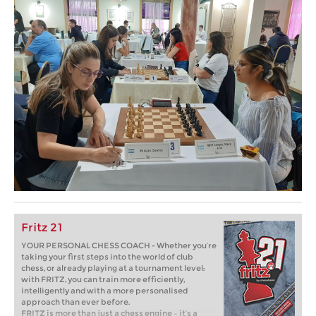
Fritz 21
YOUR PERSONAL CHESS COACH - Whether you’re
taking your first steps into the world of club
chess, or already playing at a tournament level:
with FRITZ, you can train more efficiently,
intelligently and with a more personalised
approach than ever before.
FRITZ is more than just a chess engine – it’s a