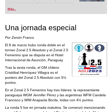
training revolution! Whether you’re taking your
first steps into the world of club chess, or already
Más...
playing at a tournament level: with FRITZ, you can
train more efficiently, intelligently and with a
more personalised approach than ever before.
Una jornada especial
Por Zenón Franco
El 8 de marzo hubo ronda doble en el
torneo Zonal 2.5 Absoluto y el Zonal 2.5
Femenino que se disputa en el Hotel
Internacional de Asunción, Paraguay.
Tras la sexta ronda, el GM chileno
Cristóbal Henríquez Villagra es el
puntero del Zonal 2.5 Absoluto con 5½
puntos.
En el Zonal 2.5 Femenino hay tres líderes: la representante
paraguaya WGM Jennifer Pérez y las argentinas WFM Candela
Francisco y WIM Anapaola Borda, todas con 4½ puntos.
La ronda 5 fue en jornada matutina. Se comenzó mencionando