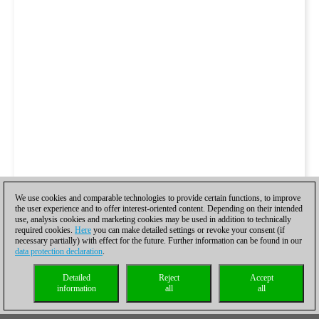
We use cookies and comparable technologies to provide certain functions, to improve
the user experience and to offer interest-oriented content. Depending on their intended
use, analysis cookies and marketing cookies may be used in addition to technically
required cookies.
Here
you can make detailed settings or revoke your consent (if
necessary partially) with effect for the future. Further information can be found in our
data protection declaration
.
Detailed
Reject
Accept
information
all
all