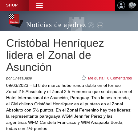
SHOP
TOGGLE
NAVIGATION
Noticias de ajedrez
Cristóbal Henríquez
lidera el Zonal de
Asunción
por ChessBase
Me gusta!
|
0 Comentarios
09/03/2023 – El 8 de marzo hubo ronda doble en el torneo
Zonal 2.5 Absoluto y el Zonal 2.5 Femenino que se disputa en el
Hotel Internacional de Asunción, Paraguay. Tras la sexta ronda,
el GM chileno Cristóbal Henríquez es el puntero en el Zonal
Absoluto con 5½ puntos. En el Zonal Femenino hay tres líderes:
la representante paraguaya WGM Jennifer Pérez y las
argentinas WFM Candela Francisco y WIM Anapaola Borda,
todas con 4½ puntos.