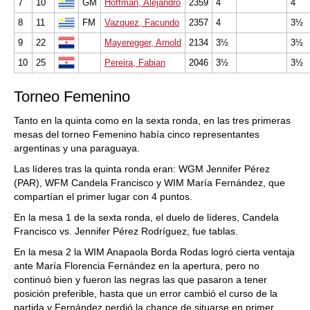
7
10
GM
Hoffman, Alejandro
2359
4
4
8
11
FM
Vazquez, Facundo
2357
4
3½
9
22
Mayeregger, Arnold
2134
3½
3½
10
25
Pereira, Fabian
2046
3½
3½
Torneo Femenino
Tanto en la quinta como en la sexta ronda, en las tres primeras
mesas del torneo Femenino había cinco representantes
argentinas y una paraguaya.
Las líderes tras la quinta ronda eran: WGM Jennifer Pérez
(PAR), WFM Candela Francisco y WIM María Fernández, que
compartían el primer lugar con 4 puntos.
En la mesa 1 de la sexta ronda, el duelo de líderes, Candela
Francisco vs. Jennifer Pérez Rodríguez, fue tablas.
En la mesa 2 la WIM Anapaola Borda Rodas logró cierta ventaja
ante María Florencia Fernández en la apertura, pero no
continuó bien y fueron las negras las que pasaron a tener
posición preferible, hasta que un error cambió el curso de la
partida y Fernández perdió la chance de situarse en primer