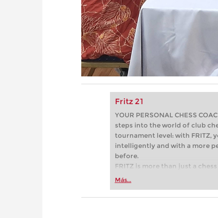
Fritz 21
YOUR PERSONAL CHESS COACH - 
steps into the world of club che
tournament level: with FRITZ, y
intelligently and with a more 
before.
FRITZ is more than just a chess 
Whether you’re taking your firs
Más...
or already playing at a tournam
more efficiently, intelligently
approach than ever before.