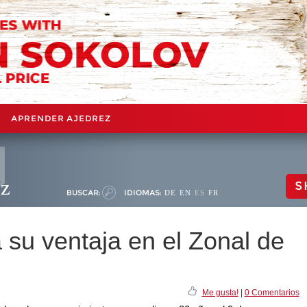
APRENDER AJEDREZ
ez
S
BUSCAR:
IDIOMAS:
DE
EN
ES
FR
 su ventaja en el Zonal de
Me gusta!
|
0 Comentarios