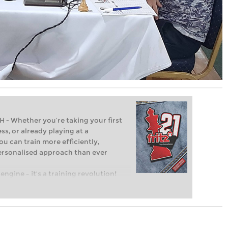
Whether you’re taking your first
ss, or already playing at a
ou can train more efficiently,
personalised approach than ever
engine – it’s a training revolution!
t steps into the world of club chess,
ent level: with FRITZ, you can train
 and with a more personalised