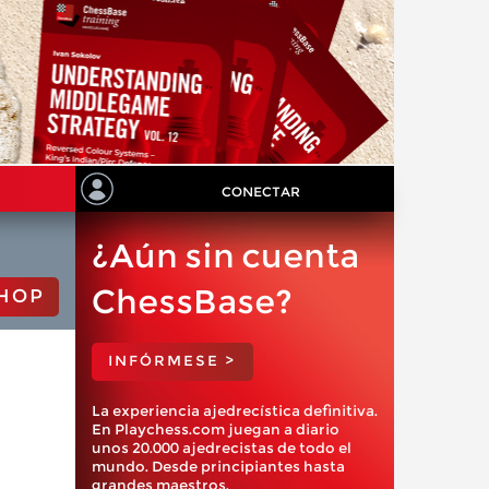
CONECTAR
¿Aún sin cuenta
ChessBase?
HOP
INFÓRMESE >
La experiencia ajedrecística definitiva.
En Playchess.com juegan a diario
unos 20.000 ajedrecistas de todo el
mundo. Desde principiantes hasta
grandes maestros.