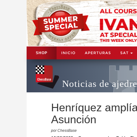
INICIO
APERTURAS
SAT
SHOP
Noticias de ajedr
Henríquez amplía
Asunción
por ChessBase