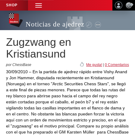
SHOP
TOGGLE
NAVIGATION
Noticias de ajedrez
Zugzwang en
Kristiansund
por ChessBase
Me gusta!
|
0 Comentarios
30/09/2010 – En la partida de ajedrez rápido entre Vishy Anand
y Jon Hammer, disputada recientemente en Kristiansund
(Noruega) en el torneo "Arctic Securities Chess Stars", se llegó
a este final de piezas menores. Parece que todas las rutas del
rey blanco para abrirse paso hacia el campo del rey negro
están cortadas porque el caballo, el peón b7 y el rey están
vigilando todas las casillas importantes en el flanco de dama y
en el centro. No obstante las blancas pueden forzar la victoria
aquí con un orden de movimientos estricto y preciso, en el que
el "zugzwang" es el motivo principal. Compare su propio análisis
con el que ha preparado el GM Karsten Müller para ChessBase