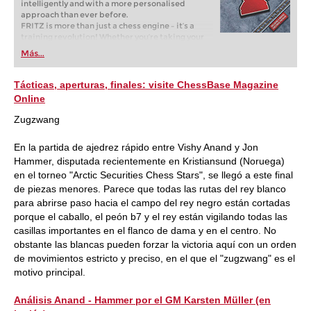
intelligently and with a more personalised
approach than ever before.
FRITZ is more than just a chess engine – it’s a
training revolution! Whether you’re taking your
first steps into the world of club chess, or already
Más...
playing at a tournament level: with FRITZ, you can
train more efficiently, intelligently and with a
more personalised approach than ever before.
Tácticas, aperturas, finales: visite ChessBase Magazine
Online
Zugzwang
En la partida de ajedrez rápido entre Vishy Anand y Jon
Hammer, disputada recientemente en Kristiansund (Noruega)
en el torneo "Arctic Securities Chess Stars", se llegó a este final
de piezas menores. Parece que todas las rutas del rey blanco
para abrirse paso hacia el campo del rey negro están cortadas
porque el caballo, el peón b7 y el rey están vigilando todas las
casillas importantes en el flanco de dama y en el centro. No
obstante las blancas pueden forzar la victoria aquí con un orden
de movimientos estricto y preciso, en el que el "zugzwang" es el
motivo principal.
Análisis Anand - Hammer por el GM Karsten Müller (en