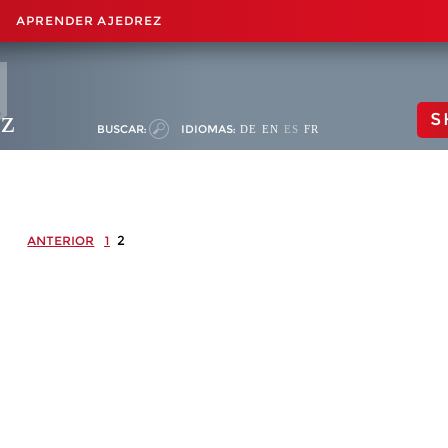
APRENDER AJEDREZ
ez
S
BUSCAR:
IDIOMAS:
DE
EN
ES
FR
2
ANTERIOR
1