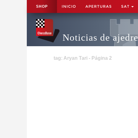
INICIO
APERTURAS
SAT
SHOP
Noticias de ajedr
tag: Aryan Tari - Página 2