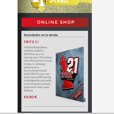
ONLINE SHOP
Novedades en la tienda
FRITZ 21
YOUR PERSONAL
CHESS COACH -
Whether you’re
taking your first steps
into the world of club
chess, or already
playing at a
tournament level:
with FRITZ, you can
train more efficiently,
intelligently and with
a more personalised
approach than ever
before.
69,90 €