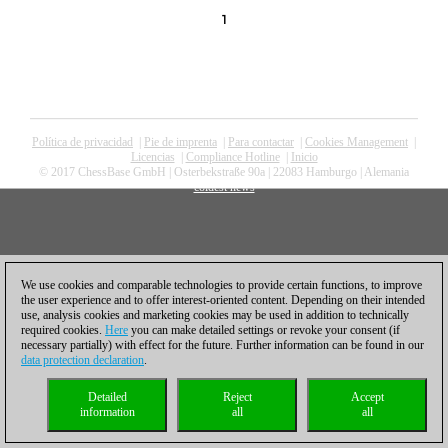
1
Política de privacidad
|
Pie de imprenta
|
Para contactar
|
Cookies Management
|
Licencias
|
Compliance Hotline
|
Inicio
© 2017 ChessBase GmbH | Osterbekstraße 90a | 22083 Hamburgo | Alemania
coldest news
We use cookies and comparable technologies to provide certain functions, to improve
the user experience and to offer interest-oriented content. Depending on their intended
use, analysis cookies and marketing cookies may be used in addition to technically
required cookies.
Here
you can make detailed settings or revoke your consent (if
necessary partially) with effect for the future. Further information can be found in our
data protection declaration
.
Detailed
Reject
Accept
information
all
all