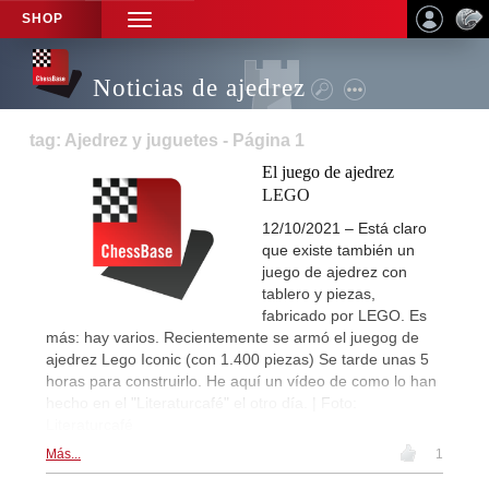
SHOP
TOGGLE
NAVIGATION
Noticias de ajedrez
tag: Ajedrez y juguetes - Página 1
El juego de ajedrez
LEGO
12/10/2021 – Está claro
que existe también un
juego de ajedrez con
tablero y piezas,
fabricado por LEGO. Es
más: hay varios. Recientemente se armó el juegog de
ajedrez Lego Iconic (con 1.400 piezas) Se tarde unas 5
horas para construirlo. He aquí un vídeo de como lo han
hecho en el "Literaturcafé" el otro día. | Foto:
Literaturcafé
Más...
1