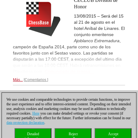
CECLUB División de
Honor
13/08/2015 – Será del 15
al 21 de agosto en el
hotel Aníbal de Linares. El
conjunto emeritense
Ajoblanco Extremadura
,
campeón de España 2014, parte como uno de los
favoritos junto con el Sestao vasco. Las partidas se
disputarán a las 17:00 CEST, a excepción del ultimo día
que serán a las 10:00 CEST. Habrá retransmisiones en
Playchess.com.
Comunicado de prensa...
Más...
Comentarios
1
We use cookies and comparable technologies to provide certain functions, to improve
the user experience and to offer interest-oriented content. Depending on their intended
use, analysis cookies and marketing cookies may be used in addition to technically
required cookies.
Here
you can make detailed settings or revoke your consent (if
necessary partially) with effect for the future. Further information can be found in our
data protection declaration
.
Política de privacidad
|
Pie de imprenta
|
Para contactar
|
Cookies Management
|
Detailed
Reject
Accept