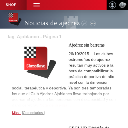
SHOP
TOGGLE
NAVIGATION
Noticias de ajedrez
tag: Ajoblanco - Página 1
Ajedrez sin barreras
26/10/2015 – Los clubes
extremeños de ajedrez
resultan muy activos a la
hora de compatibilizar la
práctica deportiva de alto
nivel con la dimensión
social, terapéutica y deportiva. Ya son tres temporadas
las que el Club Ajedrez Ajoblanco lleva trabajando por
acercar el ajedrez a las personas con discapacidad y con
daño cerebral.
Nota de prensa...
Más...
Comentarios