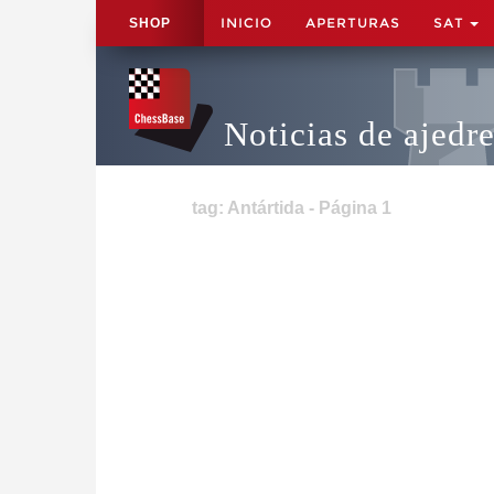
INICIO
APERTURAS
SAT
SHOP
Noticias de ajedr
tag: Antártida - Página 1