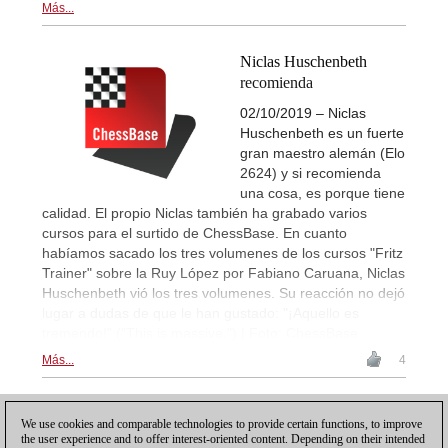
Más...
Niclas Huschenbeth
recomienda
02/10/2019 – Niclas
Huschenbeth es un fuerte
gran maestro alemán (Elo
2624) y si recomienda
una cosa, es porque tiene
calidad. El propio Niclas también ha grabado varios
cursos para el surtido de ChessBase. En cuanto
habíamos sacado los tres volumenes de los cursos "Fritz
Trainer" sobre la Ruy López por Fabiano Caruana, Niclas
Huschenbeth vió los tres volumenes. Su reacción no dejó
lugar a dudas de que le han gustado: "¡Aquello es
tremendo!" ("This is massive.") | Foto: ChessBase
Más...
4
1
We use cookies and comparable technologies to provide certain functions, to improve
the user experience and to offer interest-oriented content. Depending on their intended