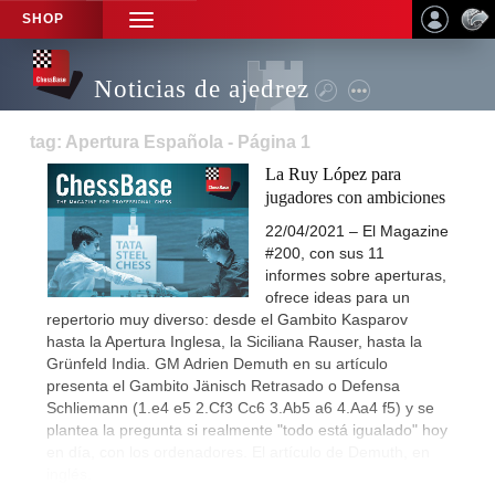
SHOP
TOGGLE
NAVIGATION
Noticias de ajedrez
tag: Apertura Española - Página 1
La Ruy López para
jugadores con ambiciones
22/04/2021 – El Magazine
#200, con sus 11
informes sobre aperturas,
ofrece ideas para un
repertorio muy diverso: desde el Gambito Kasparov
hasta la Apertura Inglesa, la Siciliana Rauser, hasta la
Grünfeld India. GM Adrien Demuth en su artículo
presenta el Gambito Jänisch Retrasado o Defensa
Schliemann (1.e4 e5 2.Cf3 Cc6 3.Ab5 a6 4.Aa4 f5) y se
plantea la pregunta si realmente "todo está igualado" hoy
en día, con los ordenadores. El artículo de Demuth, en
inglés.