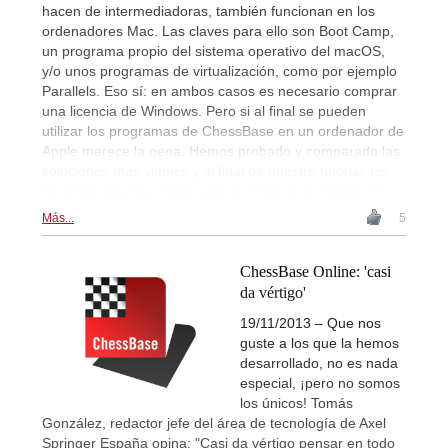
hacen de intermediadoras, también funcionan en los
ordenadores Mac. Las claves para ello son Boot Camp,
un programa propio del sistema operativo del macOS,
y/o unos programas de virtualización, como por ejemplo
Parallels. Eso sí: en ambos casos es necesario comprar
una licencia de Windows. Pero si al final se pueden
utilizar los programas de ChessBase en un ordenador de
Apple merece la pena. Hemos probado y comparado las
soluciones más viables y al final de nuestro tutorial, les
daremos algunas pistas para el proceso de instalación.
Más...
5
ChessBase Online: 'casi
da vértigo'
19/11/2013 – Que nos
guste a los que la hemos
desarrollado, no es nada
especial, ¡pero no somos
los únicos! Tomás
González, redactor jefe del área de tecnología de Axel
Springer España opina: "Casi da vértigo pensar en todo