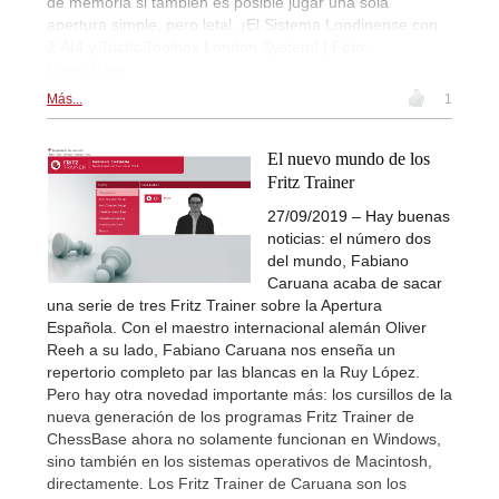
de memoria si también es posible jugar una sola
apertura simple, pero letal. ¡El Sistema Londinense con
2.Af4 y Tactic Toolbox London System! | Foto:
ChessBase
Más...
1
El nuevo mundo de los
Fritz Trainer
27/09/2019 – Hay buenas
noticias: el número dos
del mundo, Fabiano
Caruana acaba de sacar
una serie de tres Fritz Trainer sobre la Apertura
Española. Con el maestro internacional alemán Oliver
Reeh a su lado, Fabiano Caruana nos enseña un
repertorio completo par las blancas en la Ruy López.
Pero hay otra novedad importante más: los cursillos de la
nueva generación de los programas Fritz Trainer de
ChessBase ahora no solamente funcionan en Windows,
sino también en los sistemas operativos de Macintosh,
directamente. Los Fritz Trainer de Caruana son los