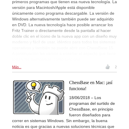
primeros programas que tienen esa nueva tecnología. La
versión para Macintosh/Apple está disponible
únicamente como programa descargable. La versión de
Windows alternativamente también puede ser adquirido
en DVD. La nueva tecnología hace posible arrancar los
Fritz Trainer o directamente desde la pantalla al hacer
doble clic en el ícono de la nueva app con un diseño muy
moderno y fácil de usar, idéntico para todos los sistemas
operativos y también se puede abrir con ChessBase 15.
A continuación les vamos a enseñar el aspecto que tiene
todo y les explicamos, como funciona.
Más...
2
ChessBase en Mac: ¡así
funciona!
18/06/2018 – Los
programas del surtido de
ChessBase, en principio
fueron diseñados para
correr en sistemas Windows. Sin embargo, la buena
noticia es que gracias a nuevas soluciones técnicas que