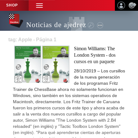
SHOP
TOGGLE
NAVIGATION
Noticias de ajedrez
tag: Apple - Página 1
Simon Williams: The
London System - dos
cursos en un paquete
28/10/2019 – Los cursillos
de la nueva generación
de los programas Fritz
Trainer de ChessBase ahora no solamente funcionan en
Windows, sino también en los sistemas operativos de
Macintosh, directamente. Los Fritz Trainer de Caruana
fueron los primeros cursos de este tipo y ahora acaba de
salir a la venta dos nuevos cursillos a cargo del popular
autor, Simon Williams "The London System with 2.B4
reloaded" (en inglés) y "Tactic Toolbox London System"
(en inglés). "Para qué aprenderse cientas de aperturas