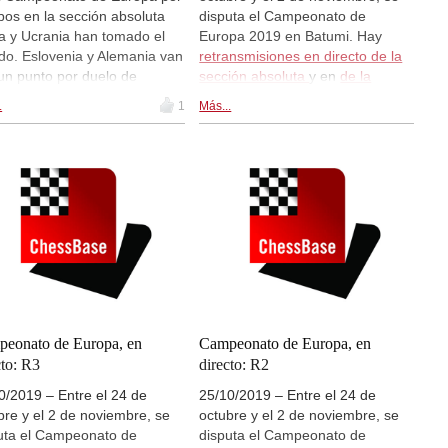
pos en la sección absoluta
disputa el Campeonato de
a y Ucrania han tomado el
Europa 2019 en Batumi. Hay
o. Eslovenia y Alemania van
retransmisiones en directo de la
un punto por duelo de
sección absoluta
y en
de la
entaja tras los líderes. En la
sección femenina
en
.
1
Más...
ión femenina las rusas
live.chessbase.com a partir de las
en en cabeya con el
13:00 CEST. Hoy se disputará la
ador perfecto. Georgia,
ronda 5 en ambas secciones.
baiyán y Serbia comparten el
ndo a cuarto puesto. Hoy es
nico día de descanso y
na se disputará la sexta
a. | Foto: Campeonato de
pa por equipos 2019 en
mi
eonato de Europa, en
Campeonato de Europa, en
cto: R3
directo: R2
0/2019 – Entre el 24 de
25/10/2019 – Entre el 24 de
bre y el 2 de noviembre, se
octubre y el 2 de noviembre, se
uta el Campeonato de
disputa el Campeonato de