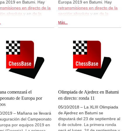
pa 2019 en Batumi. Hay
Europa 2019 en Batumi. Hay
ansmisiones en directo de la
retransmisiones en directo de la
ión absoluta
y en
de la
sección absoluta
y en
de la
ión femenina
en
sección femenina
en
.
Más...
.chessbase.com a partir de las
live.chessbase.com a partir de las
0 CEST. Hoy se disputará la
13:00 CEST. Hoy se disputará la
a 3 en ambas secciones.
ronda 2 en ambas secciones.
na comenzará el
Olimpiada de Ajedrez en Batumi
eonato de Europa por
en directo: ronda 11
pos
05/10/2018 – La XLIII Olimpiada
de Ajedrez en Batumi se
0/2019 – Mañana se llevará
disputará del 23 de septiembre al
nauguración del Campeonato
6 de octubre. La primera ronda
uropa por equipos 2019 en
será el lunes, 24 de septiembre y
mi (Georgia). La primera