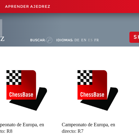
APRENDER AJEDREZ
ez
S
BUSCAR:
IDIOMAS:
DE
EN
ES
FR
eonato de Europa, en
Campeonato de Europa, en
cto: R8
directo: R7