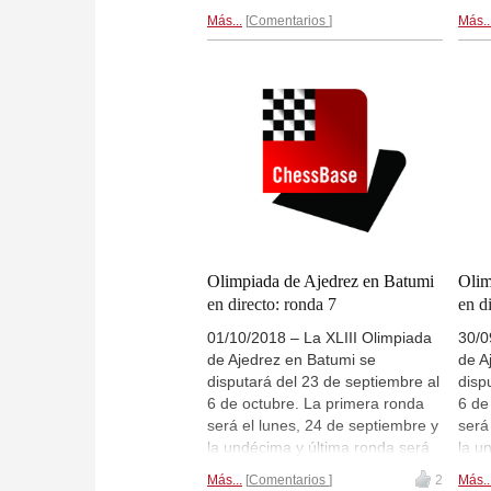
el 5 de octubre, seguida por la
el 5
Más...
Comentarios
Más..
ceremonia de clausura con la
cere
entrega de las medallas. El día
entr
28 de septiembre, tras la quinta
28 d
ronda tocará la famosa "Fiesta de
rond
las Bermudas" y al día siguiente
las 
será el único día de descanso
será
(sábado, 29 de septiembre).
(sáb
Habrá retransmisiones de las
Habr
partidas en directo en el servidor
part
de ChessBase, Playchess.com de
de C
las partidas de la
sección
las 
absoluta
y
sección femenina
. |
abs
Olimpiada de Ajedrez en Batumi
Olim
Foto: sitio web oficial de la
Foto:
en directo: ronda 7
en d
Olimpiada de Ajedrez en Batumi
Olim
01/10/2018 – La XLIII Olimpiada
30/0
de Ajedrez en Batumi se
de A
disputará del 23 de septiembre al
disp
6 de octubre. La primera ronda
6 de
será el lunes, 24 de septiembre y
será
la undécima y última ronda será
la u
el 5 de octubre, seguida por la
el 5
Más...
Comentarios
2
Más..