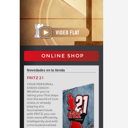
ONLINE SHOP
Novedades en la tienda
FRITZ 21
YOUR PERSONAL
CHESS COACH -
Whether you’re
taking your first steps
into the world of club
chess, or already
playing at a
tournament level:
with FRITZ, you can
train more efficiently,
intelligently and with
a more personalised