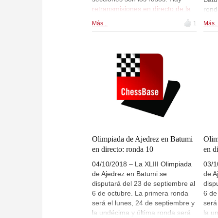
retransmisiones en directo de la
rond
sección absoluta
y en
de la
part
Más...
1
Más..
sección femenina
en
favo
live.chessbase.com a partir de las
los 
13:00 CEST.
espa
Pons
Manu
Salg
equi
Guti
Garcí
Móni
feme
del 
Olimpiada de Ajedrez en Batumi
Olim
Batu
en directo: ronda 10
en d
04/10/2018 – La XLIII Olimpiada
03/1
de Ajedrez en Batumi se
de A
disputará del 23 de septiembre al
disp
6 de octubre. La primera ronda
6 de
será el lunes, 24 de septiembre y
será
la undécima y última ronda será
la u