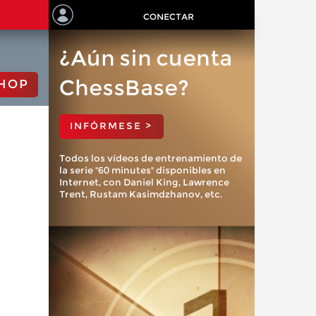
CONECTAR
¿Aún sin cuenta
ChessBase?
HOP
INFÓRMESE >
Todos los vídeos de entrenamiento de
la serie "60 minutes" disponibles en
Internet, con Daniel King, Lawrence
Trent, Rustam Kasimdzhanov, etc.