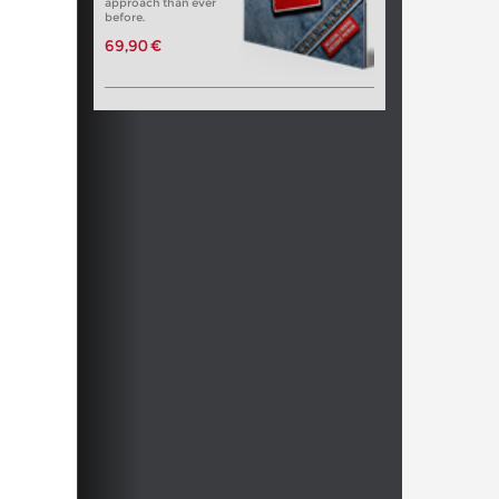
approach than ever
before.
69,90 €