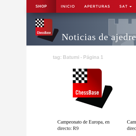
INICIO
APERTURAS
SAT
SHOP
Noticias de ajedr
tag: Batumi - Página 1
Campeonato de Europa, en
Camp
directo: R9
dire