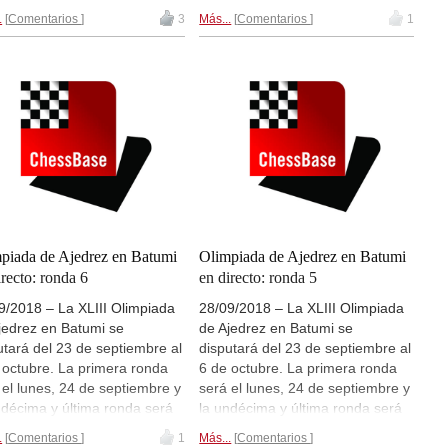
 de octubre, seguida por la
el 5 de octubre, seguida por la
.
Comentarios
3
Más...
Comentarios
1
monia de clausura con la
ceremonia de clausura con la
ega de las medallas. El día
entrega de las medallas. El día
e septiembre, tras la quinta
28 de septiembre, tras la quinta
a tocará la famosa "Fiesta de
ronda tocará la famosa "Fiesta de
Bermudas" y al día siguiente
las Bermudas" y al día siguiente
 el único día de descanso
será el único día de descanso
ado, 29 de septiembre).
(sábado, 29 de septiembre).
á retransmisiones de las
Habrá retransmisiones de las
idas en directo en el servidor
partidas en directo en el servidor
hessBase, Playchess.com de
de ChessBase, Playchess.com de
partidas de la
sección
las partidas de la
sección
oluta
y
sección femenina
. |
absoluta
y
sección femenina
. |
piada de Ajedrez en Batumi
Olimpiada de Ajedrez en Batumi
 sitio web oficial de la
Foto: sitio web oficial de la
irecto: ronda 6
en directo: ronda 5
piada de Ajedrez en Batumi
Olimpiada de Ajedrez en Batumi
9/2018 – La XLIII Olimpiada
28/09/2018 – La XLIII Olimpiada
jedrez en Batumi se
de Ajedrez en Batumi se
utará del 23 de septiembre al
disputará del 23 de septiembre al
 octubre. La primera ronda
6 de octubre. La primera ronda
 el lunes, 24 de septiembre y
será el lunes, 24 de septiembre y
ndécima y última ronda será
la undécima y última ronda será
 de octubre, seguida por la
el 5 de octubre, seguida por la
.
Comentarios
1
Más...
Comentarios