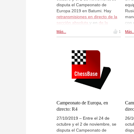
disputa el Campeonato de
equi
Europa 2019 en Batumi. Hay
Rusi
retransmisiones en directo de la
mand
sección absoluta
y en
de la
con 
sección femenina
en
desv
Más...
1
Más..
live.chessbase.com a partir de las
secc
13:00 CEST. Hoy se disputará la
sigu
ronda 6 en ambas secciones. |
marc
Foto: Campeonato de Europa por
Azer
equipos 2019 en Batumi
segu
el ú
maña
rond
Euro
Batu
Campeonato de Europa, en
Camp
directo: R4
dire
27/10/2019 – Entre el 24 de
26/1
octubre y el 2 de noviembre, se
octu
disputa el Campeonato de
disp