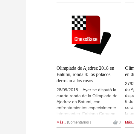
ceremonia de clausura con la
cere
entrega de las medallas. El día
entr
28 de septiembre, tras la quinta
28 d
ronda tocará la famosa "Fiesta de
rond
las Bermudas" y al día siguiente
las 
será el único día de descanso
será
(sábado, 29 de septiembre).
(sáb
Habrá retransmisiones de las
Habr
partidas en directo en el servidor
part
de ChessBase, Playchess.com de
de C
las partidas de la
sección
las 
absoluta
y
sección femenina
. |
abs
Olimpiada de Ajedrez 2018 en
Olim
Foto: sitio web oficial de la
Foto:
Batumi, ronda 4: los polacos
en d
Olimpiada de Ajedrez en Batumi
Olim
derrotan a los rusos
27/0
de A
28/09/2018 – Ayer se disputó la
disp
cuarta ronda de la Olimpiada de
6 de
Ajedrez en Batumi, con
será
enfrentamientos especialmente
la u
interesantes. Fabiano Caruana
el 5
derrotó a Vishy Anand y decidió el
Más...
Comentarios
3
Más..
cere
encuentro India vs. EE.UU. al
entr
favor de los estadounidenses. La