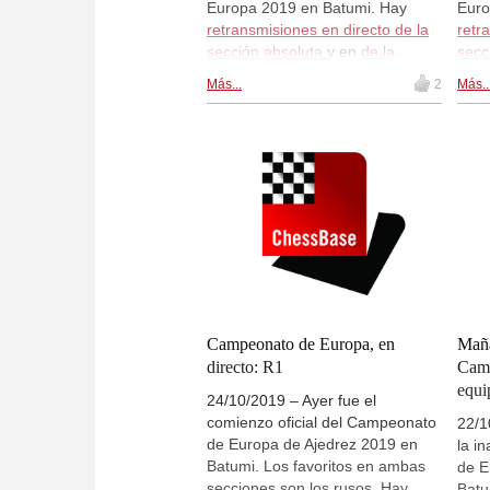
Europa 2019 en Batumi. Hay
Euro
retransmisiones en directo de la
retr
sección absoluta
y en
de la
secc
sección femenina
en
secc
Más...
2
Más..
live.chessbase.com a partir de las
live
13:00 CEST. Hoy se disputará la
13:0
ronda 4 en ambas secciones.
rond
Campeonato de Europa, en
Maña
directo: R1
Camp
equi
24/10/2019 – Ayer fue el
comienzo oficial del Campeonato
22/1
de Europa de Ajedrez 2019 en
la i
Batumi. Los favoritos en ambas
de E
secciones son los rusos. Hay
Batu