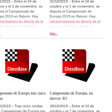
1/2019 – Entre el 24 de
31/10/2019 – Entre el 24 de
bre y el 2 de noviembre, se
octubre y el 2 de noviembre, se
uta el Campeonato de
disputa el Campeonato de
pa 2019 en Batumi. Hay
Europa 2019 en Batumi. Hay
ansmisiones en directo de la
retransmisiones en directo de la
ión absoluta
y en
de la
sección absoluta
y en
de la
ión femenina
en
sección femenina
en
.
Más...
.chessbase.com a partir de las
live.chessbase.com a partir de las
0 CEST. Hoy se disputará la
13:00 CEST. Hoy se disputará la
a 8 en ambas secciones.
ronda 7 en ambas secciones.
eonato de Europa tras cinco
Campeonato de Europa, en
as
directo: R5
0/2019 – Tras cinco rondas
28/10/2019 – Entre el 24 de
l Campeonato de Europa por
octubre y el 2 de noviembre, se