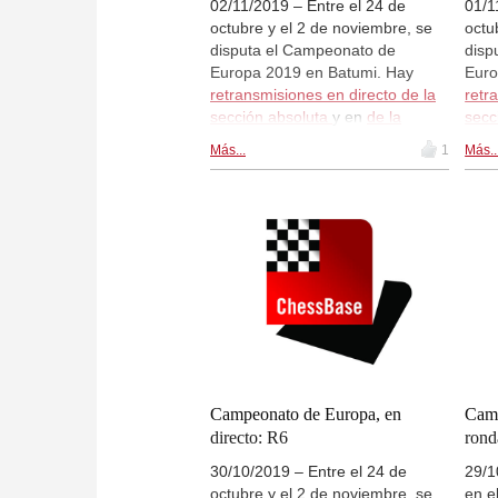
02/11/2019 – Entre el 24 de
01/1
octubre y el 2 de noviembre, se
octu
disputa el Campeonato de
disp
Europa 2019 en Batumi. Hay
Euro
retransmisiones en directo de la
retr
sección absoluta
y en
de la
secc
sección femenina
en
secc
Más...
1
Más..
live.chessbase.com a partir de las
live
13:00 CEST. Hoy se disputará la
13:0
novena y última ronda en ambas
rond
secciones.
Campeonato de Europa, en
Camp
directo: R6
rond
30/10/2019 – Entre el 24 de
29/1
octubre y el 2 de noviembre, se
en e