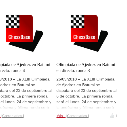
monia de clausura con la
ceremonia de clausura con la
ega de las medallas. El día
entrega de las medallas. El día
e septiembre, tras la quinta
28 de septiembre, tras la quinta
a tocará la famosa "Fiesta de
ronda tocará la famosa "Fiesta de
Bermudas" y al día siguiente
las Bermudas" y al día siguiente
 el único día de descanso
será el único día de descanso
ado, 29 de septiembre).
(sábado, 29 de septiembre).
á retransmisiones de las
Habrá retransmisiones de las
idas en directo en el servidor
partidas en directo en el servidor
hessBase, Playchess.com de
de ChessBase, Playchess.com de
partidas de la
sección
las partidas de la
sección
oluta
y
sección femenina
. |
absoluta
y
sección femenina
. |
piada de Ajedrez en Batumi
Olimpiada de Ajedrez en Batumi
 sitio web oficial de la
Foto: sitio web oficial de la
irecto: ronda 4
en directo: ronda 3
piada de Ajedrez en Batumi
Olimpiada de Ajedrez en Batumi
9/2018 – La XLIII Olimpiada
26/09/2018 – La XLIII Olimpiada
jedrez en Batumi se
de Ajedrez en Batumi se
utará del 23 de septiembre al
disputará del 23 de septiembre al
 octubre. La primera ronda
6 de octubre. La primera ronda
 el lunes, 24 de septiembre y
será el lunes, 24 de septiembre y
ndécima y última ronda será
la undécima y última ronda será
 de octubre, seguida por la
el 5 de octubre, seguida por la
.
Comentarios
Más...
Comentarios
1
monia de clausura con la
ceremonia de clausura con la
ega de las medallas. El día
entrega de las medallas. El día