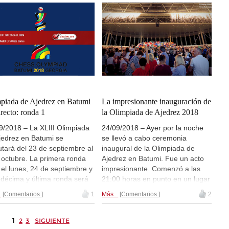
e septiembre, tras la quinta
28 de septiembre, tras la quinta
a tocará la famosa "Fiesta de
ronda tocará la famosa "Fiesta de
Bermudas" y al día siguiente
las Bermudas" y al día siguiente
 el único día de descanso
será el único día de descanso
ado, 29 de septiembre).
(sábado, 29 de septiembre).
á retransmisiones de las
Habrá retransmisiones de las
idas en directo en el servidor
partidas en directo en el servidor
hessBase, Playchess.com de
de ChessBase, Playchess.com de
partidas de la
sección
las partidas de la
sección
oluta
y
sección femenina
. |
absoluta
y
sección femenina
. |
piada de Ajedrez en Batumi
La impresionante inauguración de
 sitio web oficial de la
Foto: sitio web oficial de la
irecto: ronda 1
la Olimpiada de Ajedrez 2018
piada de Ajedrez en Batumi
Olimpiada de Ajedrez en Batumi
9/2018 – La XLIII Olimpiada
24/09/2018 – Ayer por la noche
jedrez en Batumi se
se llevó a cabo ceremonia
utará del 23 de septiembre al
inaugural de la Olimpiada de
 octubre. La primera ronda
Ajedrez en Batumi. Fue un acto
 el lunes, 24 de septiembre y
impresionante. Comenzó a las
ndécima y última ronda será
21:00 horas en punto en un lugar
 de octubre, seguida por la
a unos 45 kilómetros de distancia
.
Comentarios
1
Más...
Comentarios
2
monia de clausura con la
de Batumi. Amruta Mokal y Sagar
ega de las medallas. El día
Shah de ChessBase India nos
e septiembre, tras la quinta
han enviado un amplio reportaje
1
2
3
SIGUIENTE