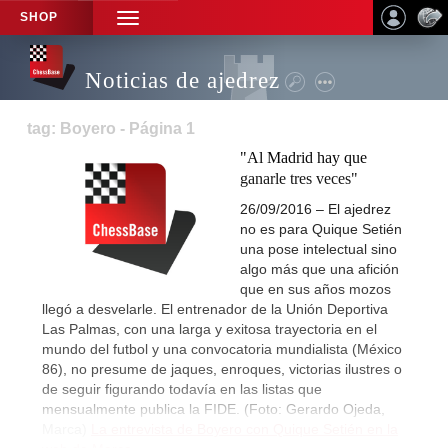
SHOP
TOGGLE
NAVIGATION
Noticias de ajedrez
tag: Boyero - Página 1
"Al Madrid hay que
ganarle tres veces"
26/09/2016 – El ajedrez
no es para Quique Setién
una pose intelectual sino
algo más que una afición
que en sus años mozos
llegó a desvelarle. El entrenador de la Unión Deportiva
Las Palmas, con una larga y exitosa trayectoria en el
mundo del futbol y una convocatoria mundialista (México
86), no presume de jaques, enroques, victorias ilustres o
de seguir figurando todavía en las listas que
mensualmente publica la FIDE. (Foto: Gerardo Ojeda,
Marca)
La entrevista de Boyero con Quique Setién en la