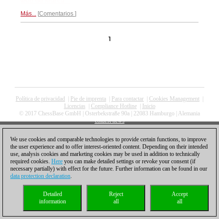
web de Marca...
Más...
Comentarios
1
Política de privacidad
|
Pie de imprenta
|
Para contactar
|
Cookies Management
|
Licencias
|
Compliance Hotline
|
Inicio
© 2017 ChessBase GmbH | Osterbekstraße 90a | 22083 Hamburgo | Alemania
coldest news
We use cookies and comparable technologies to provide certain functions, to improve
the user experience and to offer interest-oriented content. Depending on their intended
use, analysis cookies and marketing cookies may be used in addition to technically
required cookies.
Here
you can make detailed settings or revoke your consent (if
necessary partially) with effect for the future. Further information can be found in our
data protection declaration
.
Detailed
Reject
Accept
information
all
all