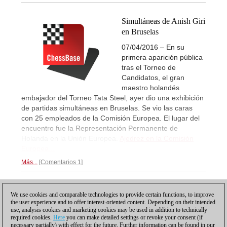
Simultáneas de Anish Giri
en Bruselas
07/04/2016 – En su
primera aparición pública
tras el Torneo de
Candidatos, el gran
maestro holandés
embajador del Torneo Tata Steel, ayer dio una exhibición
de partidas simultáneas en Bruselas. Se vio las caras
con 25 empleados de la Comisión Europea. El lugar del
encuentro fue la Representación Permanente de
Holanda en la Unión Europea.
Ajedrez en la Comisión
Europea...
Más...
Comentarios 1
1
We use cookies and comparable technologies to provide certain functions, to improve
the user experience and to offer interest-oriented content. Depending on their intended
use, analysis cookies and marketing cookies may be used in addition to technically
required cookies.
Here
you can make detailed settings or revoke your consent (if
necessary partially) with effect for the future. Further information can be found in our