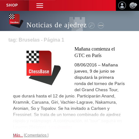
SHOP
TOGGLE
NAVIGATION
Noticias de ajedrez
tag: Bruselas - Página 1
Mañana comienza el
GTC en París
08/06/2016 – Mañana
jueves, 9 de junio se
disputará la primera
ronda del torneo de París
del Grand Chess Tour,
que durará hasta el 12 de junio. Participarán Anand,
Kramnik, Caruana, Giri, Vachier-Lagrave, Nakamura,
Aronian, So y Topalov. Se ha invitado a Carlsen y
Fressinet. Se trata de un torneo combinado de ajedrez
rápido y relámpago. A continuación, el "tour" seguirá en
Leuven (Bélgica).
Los detalles...
Más...
Comentarios