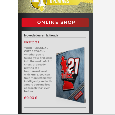
ONLINE SHOP
Novedades en la tienda
FRITZ 21
YOUR PERSONAL
CHESS COACH -
Whether you’re
taking your first steps
into the world of club
chess, or already
playing at a
tournament level:
with FRITZ, you can
train more efficiently,
intelligently and with
a more personalised
approach than ever
before.
69,90 €