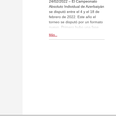
24/02/2022 – El Campeonato
Absoluto Individual de Azerbaiyán
se disputó entre el 4 y el 18 de
febrero de 2022. Este año el
torneo se disputó por un formato
nuevo. Primero hubo una fase
preliminatoria con un torneo de
Más...
liga por sistema suizo a nueve
rondas. Y a continuación se
disputó la fase final como torneo
por sistema eliminatorio con
cuatro jugadores. Mahammad
Muradli se impuso a Musratdin
Iskandarov y se coronó Campeón
de Azerbaiyán por seguna vez.
Crónica final. | Foto: Federación
Azerí de Ajedrez