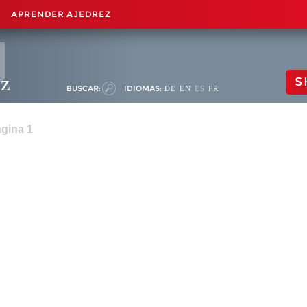
APRENDER AJEDREZ
ez
S
BUSCAR:
IDIOMAS:
DE
EN
ES
FR
gina 1