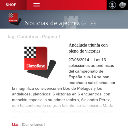
SHOP
TOGGLE
NAVIGATION
Noticias de ajedrez
tag: Cantabria - Página 1
Andalucía triunfa con
pleno de victorias
27/06/2014 – Las 13
selecciones autonómicas
del campeonato de
España sub-14 se han
marchado satisfechas por
la magnífica convivencia en Boo de Piélagos y los
andaluces, pletóricos: 6 victorias en 6 encuentros, con
mención especial a su primer tablero, Alejandro Pérez,
que ha confirmado su gran talento. La valenciana Marta
Pérez logró el mejor resultado individual (6/6)
Reportaje
final por Leontxo García...
Más...
Comentarios