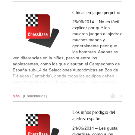
Chicas en jaque perpetuo
25/06/2014 – No es fácil
explicar por qué las
mujeres juegan al ajedrez
muchos menos y
generalmente peor que
los hombres. Apenas se
ven diferencias en la niñez, pero sí entre los
adolescentes, como los que disputan el Campeonato de
España sub-14 de Selecciones Autonómicas en Boo de
Piélagos (Cantabria), donde todos los equipos deben
estar formados por 3 chicos y 3 chicas.
Reflexiones de
Leontxo...
Más...
Comentarios
1
Los niños prodigio del
ajedrez español
24/06/2014 – Les gusta
divertirse, como a los