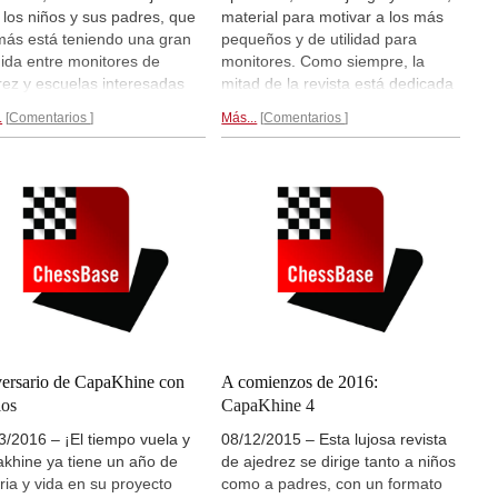
 los niños y sus padres, que
material para motivar a los más
ás está teniendo una gran
pequeños y de utilidad para
ida entre monitores de
monitores. Como siempre, la
rez y escuelas interesadas
mitad de la revista está dedicada
l ajedrez educativo. La
a los niños y la otra mitad al
.
Comentarios
Más...
Comentarios
sión y apoyo al ajedrez
ajedrez educativo, social y
lar se mantiene firme y en
terapéutico y ofrece reportajes,
 número Capakhine trata de
entrevistas y artículos con los que
cer nuevos contenidos
ayudar a los padres.
Los
icos y formativos para los
contenidos en la web de
nes ajedrecistas y también
CapaKhine...
rmación y consejos para sus
es. El número 7 contará con
utorial sobre ChessBase.
Más
les...
ersario de CapaKhine con
A comienzos de 2016:
los
CapaKhine 4
3/2016 – ¡El tiempo vuela y
08/12/2015 – Esta lujosa revista
khine ya tiene un año de
de ajedrez se dirige tanto a niños
oria y vida en su proyecto
como a padres, con un formato