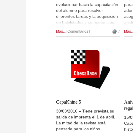
evolucionar hacia la capacitación
para
del alumno para resolver
adem
diferentes tareas y la adquisición
acog
de habilidades y competencias,
ajed
en lugar de la tradicional
en e
Más...
Comentarios
7
Más..
obtención de conocimientos de
difu
diferentes materias. En un
esco
entorno educativo que incluya al
cada
juego-ciencia como asignatura
ofre
curricular, el docente tendrá que
técn
familiarizarse con sus
jóve
aplicaciones transversales". Así
info
comienza el nuevo libro de
padr
Joaquín Fernández Amigo.
Luis
un t
Siles, de la revista CapaKhine, lo
detal
ha entrevistado...
CapaKhine 5
Aniv
rega
30/03/2016 – Tiene prevista su
salida de imprenta el 1 de abril.
15/0
La mitad de la revista está
Capa
pensada para los niños
hist