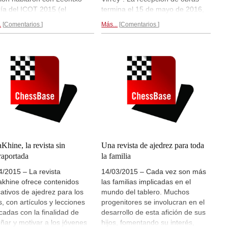
ía del ICOT 2015 (el
termina el 15 de mayo de 2016,
reso de pensamiento más
aniversario de la impresión del
.
Comentarios
Más...
Comentarios
rtante del mundo, en el que
libro de Francesch Vicent en
vieron el propio Leontxo y
1495, que precisamente era una
ana Salazar) y también
colección de 100 problemas, la
izaron una entrevista con Luis
mayoría de ajedrez moderno.
Los
ández Siles, de la revista
detalles...
aKhine.
Eso y más...
Khine, la revista sin
Una revista de ajedrez para toda
raportada
la familia
4/2015 – La revista
14/03/2015 – Cada vez son más
khine ofrece contenidos
las familias implicadas en el
ativos de ajedrez para los
mundo del tablero. Muchos
s, con artículos y lecciones
progenitores se involucran en el
cadas con la finalidad de
desarrollo de esta afición de sus
ñar y motivar a los jóvenes
hijos, fomentando su interés,