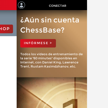
CONECTAR
¿Aún sin cuenta
ChessBase?
HOP
INFÓRMESE >
Todos los vídeos de entrenamiento de
la serie "60 minutes" disponibles en
Internet, con Daniel King, Lawrence
Trent, Rustam Kasimdzhanov, etc.