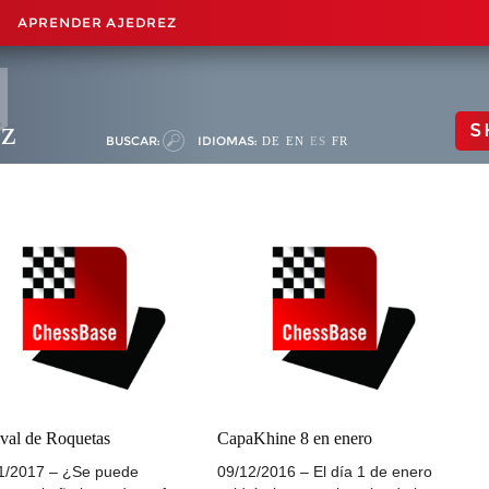
APRENDER AJEDREZ
ez
S
BUSCAR:
IDIOMAS:
DE
EN
ES
FR
ival de Roquetas
CapaKhine 8 en enero
1/2017 – ¿Se puede
09/12/2016 – El día 1 de enero