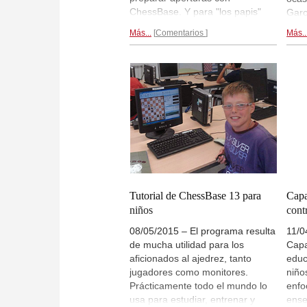
ChessBase. Y para "los papis"
Garc
hay de todo desde una guía para
cong
Más...
Comentarios
Más..
padres de niños ajedrecistas
impo
hasta sugerencias sobre cómo
estu
trabajar con el ajedrez hasta el
Adri
envejecimiento.
Vista previa...
real
Fern
Cap
Tutorial de ChessBase 13 para
Capa
niños
cont
08/05/2015 – El programa resulta
11/0
de mucha utilidad para los
Capa
aficionados al ajedrez, tanto
educ
jugadores como monitores.
niño
Prácticamente todo el mundo lo
enfo
usa para estudiar, entrenar y
ense