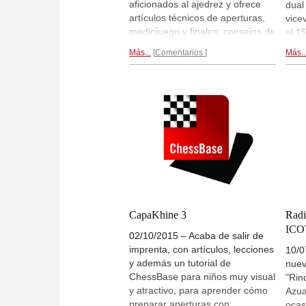
aficionados al ajedrez y ofrece
dual
artículos técnicos de aperturas,
vice
mediojuego y finales; consejos de
el 1
competición, reglamento,
rega
Más...
Comentarios
Más..
explicaciones sobre cómo usar
renu
programas informáticos, etc. La
revi
otra mitad va dirigida a los
Frit
adultos: entrevistas, artículos de
"El 
investigación, consejos de
feliz
psicología...
Más información...
CapaKhine 3
Radi
ICO
02/10/2015 – Acaba de salir de
imprenta, con artículos, lecciones
10/0
y además un tutorial de
nuev
ChessBase para niños muy visual
"Rin
y atractivo, para aprender cómo
Azua
preparar aperturas con
ocas