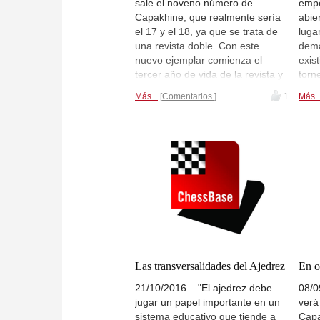
sale el noveno número de
empe
Capakhine, que realmente sería
abie
el 17 y el 18, ya que se trata de
luga
una revista doble. Con este
dema
nuevo ejemplar comienza el
exis
tercer año de vida de la revista y
torn
prosiguen los contenidos
estu
Más...
Comentarios
1
Más..
interesantes, que con gusto les
Medi
anticipamos. Tienen una muy
posib
buena pinta y ya queda muy poco
pued
para poder verificarlo.
de l
Inte
en e
todo
y ni
Las transversalidades del Ajedrez
En o
21/10/2016 – "El ajedrez debe
08/0
jugar un papel importante en un
verá
sistema educativo que tiende a
Capa