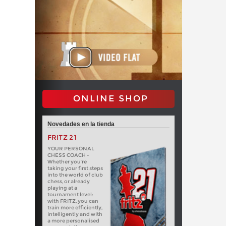
ONLINE SHOP
Novedades en la tienda
FRITZ 21
YOUR PERSONAL
CHESS COACH -
Whether you’re
taking your first steps
into the world of club
chess, or already
playing at a
tournament level:
with FRITZ, you can
train more efficiently,
intelligently and with
a more personalised