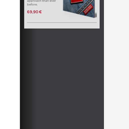
approach than ever
before.
69,90 €