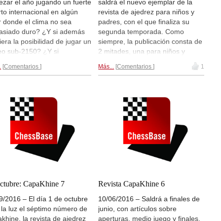
zar el año jugando un fuerte
saldrá el nuevo ejemplar de la
rto internacional en algún
revista de ajedrez para niños y
r donde el clima no sea
padres, con el que finaliza su
siado duro? ¿Y si además
segunda temporada. Como
tiera la posibilidad de jugar un
siempre, la publicación consta de
eo sub-2150? ¿Y si
2 mitades, una para niños y
viéramos a orillas del
principiantes, con artículos sobre
.
Comentarios
Más...
Comentarios
1
terráneo? Todo esto es
aperturas, mediojuego, final,
le y, si no se lo creen,
consejos de competición,
en preguntar a cualquiera
curiosidades, etc. Y la parte de
os jugadores del Festival
los padres, con entrevistas,
rnacional de Roquetas, que
artículos de ajedrez educativo,
sta última edición ha batido
consejos de psicología, ajedrez
s los récords de participación
terapéutico, historia y mucho
vel.
Reportaje...
más.
Resumen de los
contenidos...
ctubre: CapaKhine 7
Revista CapaKhine 6
9/2016 – El día 1 de octubre
10/06/2016 – Saldrá a finales de
 la luz el séptimo número de
junio, con artículos sobre
khine, la revista de ajedrez
aperturas, medio juego y finales,