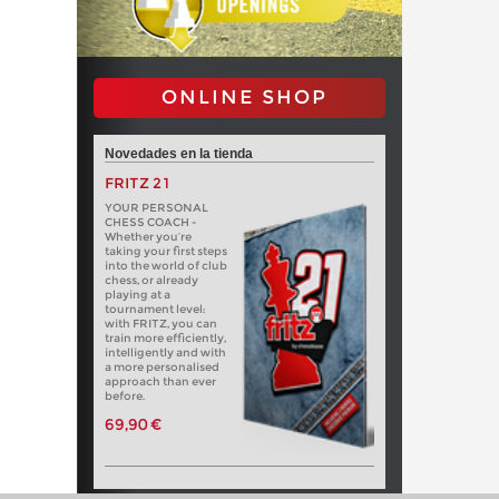
ONLINE SHOP
Novedades en la tienda
FRITZ 21
YOUR PERSONAL
CHESS COACH -
Whether you’re
taking your first steps
into the world of club
chess, or already
playing at a
tournament level:
with FRITZ, you can
train more efficiently,
intelligently and with
a more personalised
approach than ever
before.
69,90 €