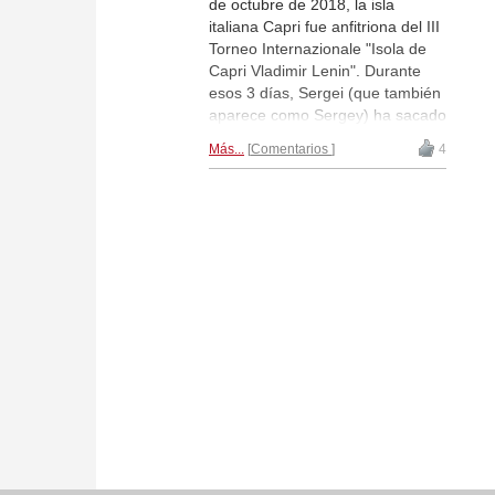
de octubre de 2018, la isla
italiana Capri fue anfitriona del III
Torneo Internazionale "Isola de
Capri Vladimir Lenin". Durante
esos 3 días, Sergei (que también
aparece como Sergey) ha sacado
dos conclusiones: que la isla es
Más...
Comentarios
4
preciosa y que sus habilidades
ajerecísticas han sufrido un poco
o al menos se han oxidado algo
durante los casi 10 meses de
ausencia total del tablero, al
haberse dedicado a entrenar al
equipo de Turkmenistán. A pesar
de que le tuvo que ceder el
primer puesto a Aleksander
Rakhmanov como único jugador
con 6 puntos, Tiviakov quedó
sexto y se llevó una buena
colección de impresiones gráficas
que también merecen la pena. |
Fotos: Sergei Tiviakov