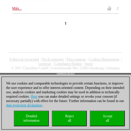
operador de Komodo
Más...
2
1
Política de privacidad
|
Pie de imprenta
|
Para contactar
|
Cookies Management
|
Licencias
|
Compliance Hotline
|
Inicio
© 2017 ChessBase GmbH | Osterbekstraße 90a | 22083 Hamburgo | Alemania
coldest news
We use cookies and comparable technologies to provide certain functions, to improve
the user experience and to offer interest-oriented content. Depending on their intended
use, analysis cookies and marketing cookies may be used in addition to technically
required cookies.
Here
you can make detailed settings or revoke your consent (if
necessary partially) with effect for the future. Further information can be found in our
data protection declaration
.
Detailed
Reject
Accept
information
all
all