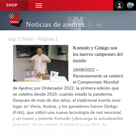
SHOP
TOGGLE
NAVIGATION
Noticias de ajedrez
tag: Chiron - Página 1
Komodo y Ginkgo son
los nuevos campeones del
mundo
18/08/2022 –
Recientemente se celebró
el Campeonato Mundial
de Ajedrez por Ordenador 2022, la primera edición que
se celebra desde 2019, cuando estalló la pandemia.
Después de más de dos años, el tradicional evento tuvo
lugar en Viena, Austria, y los ganadores fueron Ginkgo
(Fritz), que utilizó una nueva tecnología de red neuronal,
y un nuevo y potente Komodo (¡descarga la actualización
gratuita!). No te pierdas el fantástico sacrificio de
caballero de Komodo (¡con vídeo!). Foto: Erdo Gunes,