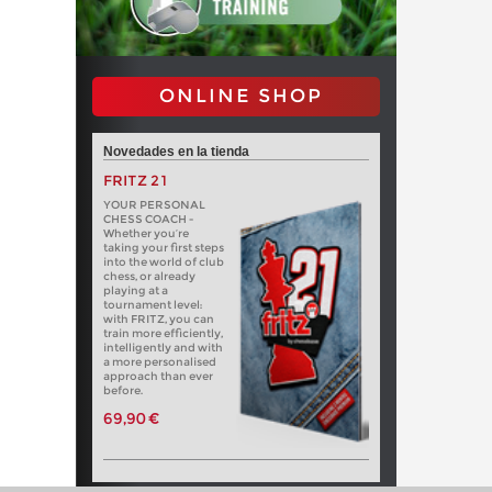
ONLINE SHOP
Novedades en la tienda
FRITZ 21
YOUR PERSONAL
CHESS COACH -
Whether you’re
taking your first steps
into the world of club
chess, or already
playing at a
tournament level:
with FRITZ, you can
train more efficiently,
intelligently and with
a more personalised
approach than ever
before.
69,90 €