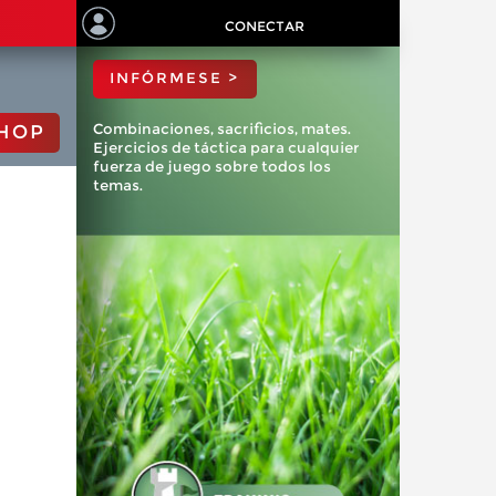
ChessBase?
CONECTAR
INFÓRMESE >
Combinaciones, sacrificios, mates.
HOP
Ejercicios de táctica para cualquier
fuerza de juego sobre todos los
temas.