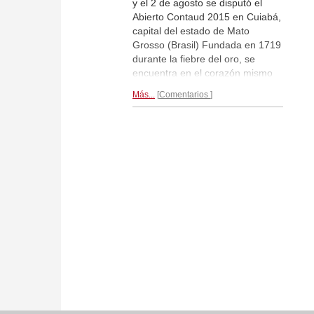
y el 2 de agosto se disputó el
Abierto Contaud 2015 en Cuiabá,
capital del estado de Mato
Grosso (Brasil) Fundada en 1719
durante la fiebre del oro, se
encuentra en el corazón mismo
del continente y es una de las
Más...
Comentarios
ciudades de mayor crecimiento
del país. El torneo lo ganó Neuris
Delgado con 5,5/6 puntos.
Reportaje por Yamil Duba...