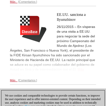
Más...
Comentarios
EE.UU. sanciona a
Ilyumzhinov
26/11/2015 – En vísperas
de una visita a EE.UU.
para negociar la sede del
próximo Campeonato del
Mundo de Ajedrez (Los
Ángeles, San Francisco o Nueva York), el presidente de
la FIDE Kirsan Ilyumzhinov ha sido sancionado por el
Ministerio de Hacienda de EE.UU. La razón principal que
se aduce es su papel como colaborador del gobierno de
Assad en Siria y de intermediación con el EI.
Más
detalles...
Más...
Comentarios
1
We use cookies and comparable technologies to provide certain functions, to improve
the user experience and to offer interest-oriented content. Depending on their intended
use, analysis cookies and marketing cookies may be used in addition to technically