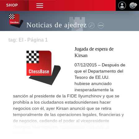
SHOP
TOGGLE
NAVIGATION
Noticias de ajedrez
tag: EI - Página 1
Jugada de espera de
Kirsan
07/12/2015 – Después de
que el Departamento del
Tesoro de EE.UU.
hubiese anunciado
inesperadamente la
sanción al presidente de la FIDE Ilyumzhinov y que se
prohibía a los ciudadanos estadounidenses hacer
negocios con él, ayer Kirsan anunció que se retira
temporalmente de las operaciones legales, financieras y
de negocios, cediendo el poder al vicepresidente
Georgios Makropoulos.
Comunicado traducido al
castellano...