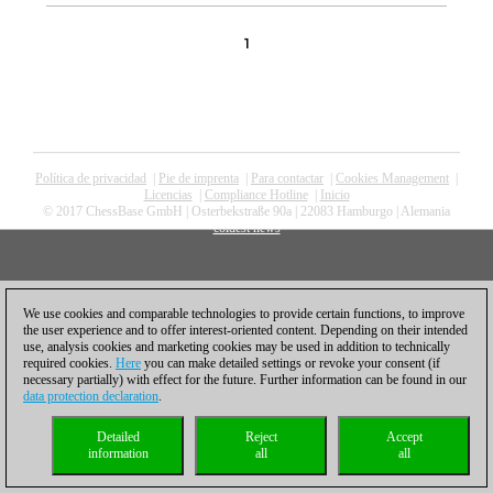
1
Política de privacidad
|
Pie de imprenta
|
Para contactar
|
Cookies Management
|
Licencias
|
Compliance Hotline
|
Inicio
© 2017 ChessBase GmbH | Osterbekstraße 90a | 22083 Hamburgo | Alemania
coldest news
We use cookies and comparable technologies to provide certain functions, to improve
the user experience and to offer interest-oriented content. Depending on their intended
use, analysis cookies and marketing cookies may be used in addition to technically
required cookies.
Here
you can make detailed settings or revoke your consent (if
necessary partially) with effect for the future. Further information can be found in our
data protection declaration
.
Detailed
Reject
Accept
information
all
all