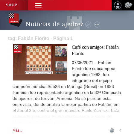
SHOP
TOGGLE
NAVIGATION
Noticias de ajedrez
tag: Fabián Fiorito - Página 1
Café con amigos: Fabián
Fiorito
07/06/2021 – Fabian
Fiorito fue subcampeón
argentino 1992, fue
integrante del equipo
campeón mundial Sub26 en Maringá (Brasil) en 1993.
También fue representante argentino en la 32ª Olimpiada
de ajedrez, de Ereván, Armenia. No sé pierdan esta
entrevista, donde analiza la mejor partida de Fabián, en
el Zonal 2.5, contra el gran maestro Pablo Zarnicki. Esta
victoria le permitió a Fiorito clasificarse a la Copa del
Mundo del año 2000, en India.
Más...
4