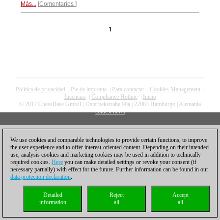
Más...
Comentarios
1
Política de privacidad
|
Pie de imprenta
|
Para contactar
|
Cookies Management
|
Licencias
|
Compliance Hotline
|
Inicio
© 2017 ChessBase GmbH | Osterbekstraße 90a | 22083 Hamburgo | Alemania
coldest news
We use cookies and comparable technologies to provide certain functions, to improve
the user experience and to offer interest-oriented content. Depending on their intended
use, analysis cookies and marketing cookies may be used in addition to technically
required cookies.
Here
you can make detailed settings or revoke your consent (if
necessary partially) with effect for the future. Further information can be found in our
data protection declaration
.
Detailed
Reject
Accept
information
all
all