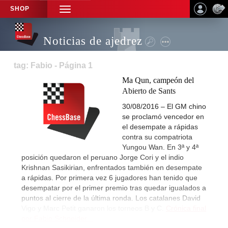
SHOP
TOGGLE
NAVIGATION
Noticias de ajedrez
tag: Fabio - Página 1
Ma Qun, campeón del
Abierto de Sants
30/08/2016 – El GM chino
se proclamó vencedor en
el desempate a rápidas
contra su compatriota
Yungou Wan. En 3ª y 4ª
posición quedaron el peruano Jorge Cori y el indio
Krishnan Sasikirian, enfrentados también en desempate
a rápidas. Por primera vez 6 jugadores han tenido que
desempatar por el primer premio tras quedar igualados a
puntos al cierre de la última ronda. Los catalanes David
Vigo y Marc Petit ganaron los torneos B y C.
Crónica final
por Fabio Schneider...