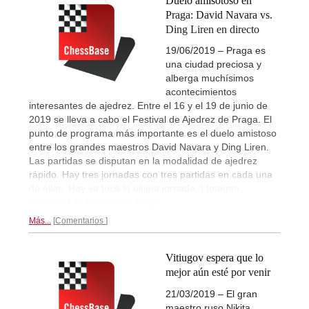
Duelo amisotoso en
Praga: David Navara vs.
Ding Liren en directo
19/06/2019 – Praga es
una ciudad preciosa y
alberga muchísimos
acontecimientos
interesantes de ajedrez. Entre el 16 y el 19 de junio de
2019 se lleva a cabo el Festival de Ajedrez de Praga. El
punto de programa más importante es el duelo amistoso
entre los grandes maestros David Navara y Ding Liren.
Las partidas se disputan en la modalidad de ajedrez
rápido. Hay tres jornadas con tres partidas en cada una
de ellas. Hoy ya toca la última jornada. | Imagen:
Sociedad de Ajedrez de Praga
Más...
Comentarios
Vitiugov espera que lo
mejor aún esté por venir
21/03/2019 – El gran
maestro ruso Nikita