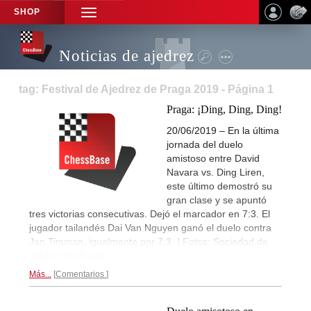
SHOP
TOGGLE
NAVIGATION
Noticias de ajedrez
tag: Festival de Ajedrez de Praga 2019 - Página 1
Praga: ¡Ding, Ding, Ding!
20/06/2019 – En la última
jornada del duelo
amistoso entre David
Navara vs. Ding Liren,
este último demostró su
gran clase y se apuntó
tres victorias consecutivas. Dejó el marcador en 7:3. El
jugador tailandés Dai Van Nguyen ganó el duelo contra
Jan Timman, igualmente por 7:3. | Fotos: Sociedad de
Ajedrez de Praga
Más...
Comentarios