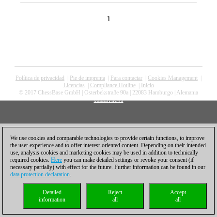
1
Política de privacidad
|
Pie de imprenta
|
Para contactar
|
Cookies Management
|
Licencias
|
Compliance Hotline
|
Inicio
© 2017 ChessBase GmbH | Osterbekstraße 90a | 22083 Hamburgo | Alemania
coldest news
We use cookies and comparable technologies to provide certain functions, to improve
the user experience and to offer interest-oriented content. Depending on their intended
use, analysis cookies and marketing cookies may be used in addition to technically
required cookies.
Here
you can make detailed settings or revoke your consent (if
necessary partially) with effect for the future. Further information can be found in our
data protection declaration
.
Detailed
Reject
Accept
information
all
all