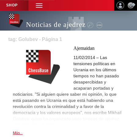
SHOP
TOGGLE
NAVIGATION
Noticias de ajedrez
tag: Golubev - Página 1
Ajemaidan
11/02/2014 – Las
tensiones políticas en
Ucrania en los últimos
tiempos no han pasado
desapercibidas y
acaparan portadas y
noticiarios. "Si alguien quiere saber mi opinión, lo que
está pasando en Ucrania es que está habiendo una
revolución contra la criminalidad y a favor de la
democracia y los valores europeos", nos escribe Mikhail
Golubev, quien ha organizado unos torneos de ajedrez
con ambiente político...
Más...