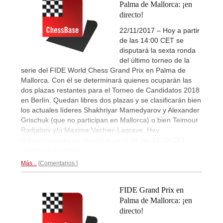
Palma de Mallorca: ¡en
directo!
22/11/2017 – Hoy a partir
de las 14:00 CET se
disputará la sexta ronda
del último torneo de la
serie del FIDE World Chess Grand Prix en Palma de
Mallorca. Con él se determinará quienes ocuparán las
dos plazas restantes para el Torneo de Candidatos 2018
en Berlín. Quedan libres dos plazas y se clasificarán bien
los actuales líderes Shakhriyar Mamedyarov y Alexander
Grischuk (que no participan en Mallorca) o bien Teimour
Radjabov y/o Maxime Vachier-Lagrave. Hay
retransmisiones en directo a partir de las 14:00 CET
dentro de la noticia.
Más...
Comentarios
FIDE Grand Prix en
Palma de Mallorca: ¡en
directo!