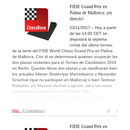
FIDE Grand Prix en
Palma de Mallorca: ¡en
directo!
23/11/2017 – Hoy a partir
de las 14:00 CET se
disputará la séptima
ronda del último torneo
de la serie del FIDE World Chess Grand Prix en Palma
de Mallorca. Con él se determinará quienes ocuparán las
dos plazas restantes para el Torneo de Candidatos 2018
en Berlín. Quedan libres dos plazas y se clasificarán bien
los actuales líderes Shakhriyar Mamedyarov y Alexander
Grischuk (que no participan en Mallorca) o bien Teimour
Radjabov y/o Maxime Vachier-Lagrave, pero las cosas
no tienen buena pinta para Radjabov. Hay
retransmisiones en directo a partir de las 14:00 CET
dentro de la noticia.
Más...
Comentarios
1
FIDE Grand Prix en