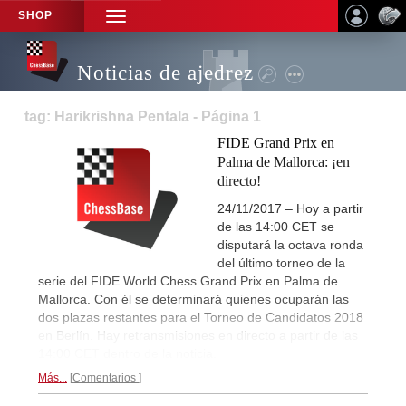
SHOP
TOGGLE
NAVIGATION
Noticias de ajedrez
tag: Harikrishna Pentala - Página 1
FIDE Grand Prix en
Palma de Mallorca: ¡en
directo!
24/11/2017 – Hoy a partir
de las 14:00 CET se
disputará la octava ronda
del último torneo de la
serie del FIDE World Chess Grand Prix en Palma de
Mallorca. Con él se determinará quienes ocuparán las
dos plazas restantes para el Torneo de Candidatos 2018
en Berlín. Hay retransmisiones en directo a partir de las
14:00 CET dentro de la noticia.
Más...
Comentarios