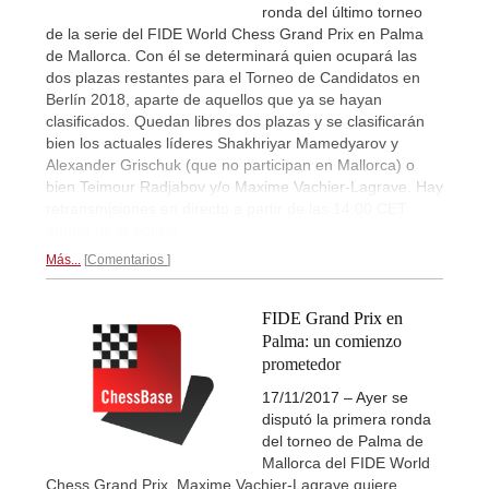
ronda del último torneo
de la serie del FIDE World Chess Grand Prix en Palma
de Mallorca. Con él se determinará quien ocupará las
dos plazas restantes para el Torneo de Candidatos en
Berlín 2018, aparte de aquellos que ya se hayan
clasificados. Quedan libres dos plazas y se clasificarán
bien los actuales líderes Shakhriyar Mamedyarov y
Alexander Grischuk (que no participan en Mallorca) o
bien Teimour Radjabov y/o Maxime Vachier-Lagrave. Hay
retransmisiones en directo a partir de las 14:00 CET
dentro de la noticia.
Más...
Comentarios
FIDE Grand Prix en
Palma: un comienzo
prometedor
17/11/2017 – Ayer se
disputó la primera ronda
del torneo de Palma de
Mallorca del FIDE World
Chess Grand Prix. Maxime Vachier-Lagrave quiere