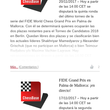
20/11/2017 – Hoy a partir
de las 14:00 CET se
disputará la quinta ronda
del último torneo de la
serie del FIDE World Chess Grand Prix en Palma de
Mallorca. Con él se determinará quienes ocuparán las
dos plazas restantes para el Torneo de Candidatos 2018
en Berlín. Quedan libres dos plazas y se clasificarán bien
los actuales líderes Shakhriyar Mamedyarov y Alexander
Grischuk (que no participan en Mallorca) o bien Teimour
Radjabov y/o Maxime Vachier-Lagrave. Hay
retransmisiones en directo a partir de las 14:00 CET
dentro de la noticia.
Más...
Comentarios
2
FIDE Grand Prix en
Palma de Mallorca: ¡en
directo!
17/11/2017 – Hoy a partir
de las 14:00 CET se
disputará la segunda