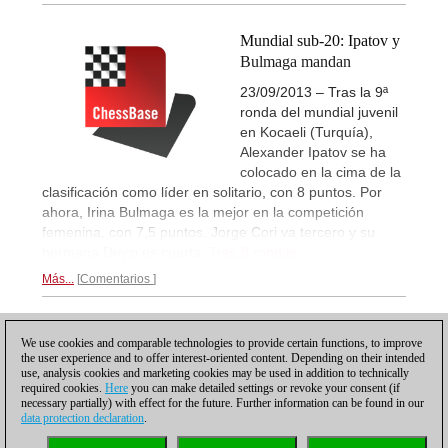
Mundial sub-20: Ipatov y
Bulmaga mandan
23/09/2013 – Tras la 9ª
ronda del mundial juvenil
en Kocaeli (Turquía),
Alexander Ipatov se ha
colocado en la cima de la
clasificación como líder en solitario, con 8 puntos. Por
ahora, Irina Bulmaga es la mejor en la competición
femenina, con 7,5 puntos. Jorge Cori va tercero y su
hermana Deysi es cuarta.
Tras 9 rondas...
Más...
Comentarios
1
We use cookies and comparable technologies to provide certain functions, to improve
the user experience and to offer interest-oriented content. Depending on their intended
use, analysis cookies and marketing cookies may be used in addition to technically
required cookies.
Here
you can make detailed settings or revoke your consent (if
necessary partially) with effect for the future. Further information can be found in our
data protection declaration
.