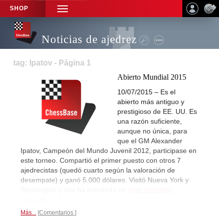
SHOP
TOGGLE
NAVIGATION
Noticias de ajedrez
tag: Ipatov - Página 1
Abierto Mundial 2015
10/07/2015 – Es el
abierto más antiguo y
prestigioso de EE. UU. Es
una razón suficiente,
aunque no única, para
que el GM Alexander
Ipatov, Campeón del Mundo Juvenil 2012, participase en
este torneo. Compartió el primer puesto con otros 7
ajedrecistas (quedó cuarto según la valoración de
desempate) y ganó 5.000 dólares. Visitó Nueva York y
Washington y nos ha mandado un
gran reportaje
ilustrado...
Más...
Comentarios