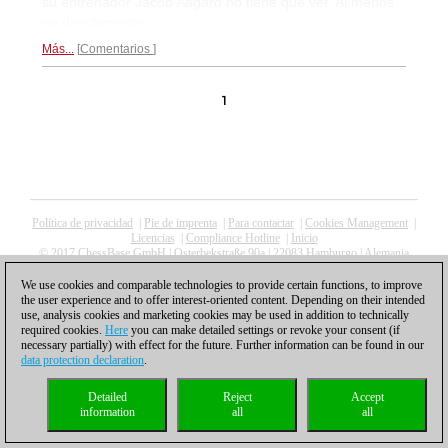
su entrenador Jacob Aagard no tiene que ver. Al menos
no directamente.
Más...
Comentarios
1
Política de privacidad
|
Pie de imprenta
|
Para contactar
|
Cookies Management
|
Licencias
|
Compliance Hotline
|
Inicio
© 2017 ChessBase GmbH | Osterbekstraße 90a | 22083 Hamburgo | Alemania
coldest news
We use cookies and comparable technologies to provide certain functions, to improve
the user experience and to offer interest-oriented content. Depending on their intended
use, analysis cookies and marketing cookies may be used in addition to technically
required cookies.
Here
you can make detailed settings or revoke your consent (if
necessary partially) with effect for the future. Further information can be found in our
data protection declaration
.
Detailed
Reject
Accept
information
all
all