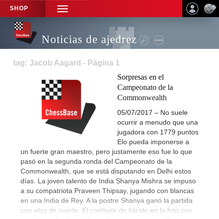
SHOP
TOGGLE
NAVIGATION
Noticias de ajedrez
tag: Jacob Aagard - Página 1
Sorpresas en el
Campeonato de la
Commonwealth
05/07/2017 – No suele
ocurrir a menudo que una
jugadora con 1779 puntos
Elo pueda imponerse a
un fuerte gran maestro, pero justamente eso fue lo que
pasó en la segunda ronda del Campeonato de la
Commonwealth, que se está disputando en Delhi estos
días. La joven talento de India Shanya Mishra se impuso
a su compatriota Praveen Thipsay, jugando con blancas
en una India de Rey. A la postre Shanya ganó la partida
con algo de suerte. El combate de kárate en la foto con