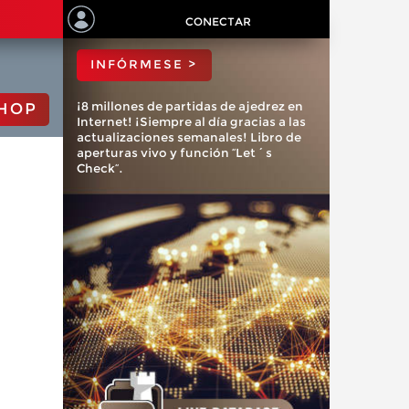
ChessBase?
CONECTAR
INFÓRMESE >
¡8 millones de partidas de ajedrez en
HOP
Internet! ¡Siempre al día gracias a las
actualizaciones semanales! Libro de
aperturas vivo y función “Let´s
Check”.