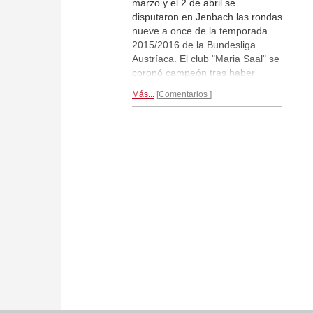
marzo y el 2 de abril se
disputaron en Jenbach las rondas
nueve a once de la temporada
2015/2016 de la Bundesliga
Austríaca. El club "Maria Saal" se
coronó campeón tras haber
entrado en la fase final con una
Más...
Comentarios
ventaja destacable de cuatro
puntos por encuentros y no dejó
lugar a dudas de que se quería
llevar el título por primera vez.
Reportaje...