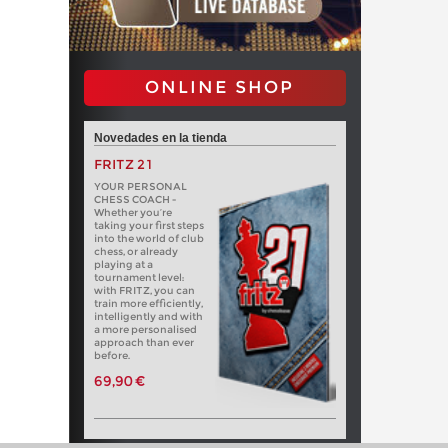
ONLINE SHOP
Novedades en la tienda
FRITZ 21
YOUR PERSONAL
CHESS COACH -
Whether you’re
taking your first steps
into the world of club
chess, or already
playing at a
tournament level:
with FRITZ, you can
train more efficiently,
intelligently and with
a more personalised
approach than ever
before.
69,90 €