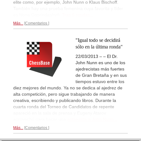
elite como, por ejemplo, John Nunn o Klaus Bischoff.
También hay una prueba femenina cuya favorita y líder
es Nona Gaprindashvili.
Tras 6 rondas...
Más...
Comentarios
"Igual todo se decidirá
sólo en la última ronda"
22/03/2013 – – El Dr.
John Nunn es uno de los
ajedrecistas más fuertes
de Gran Bretaña y en sus
tiempos estuvo entre los
diez mejores del mundo. Ya no se dedica al ajedrez de
alta competición, pero sigue trabajando de manera
creativa, escribiendo y publicando libros. Durante la
cuarta ronda del Torneo de Candidatos de repente
apareció en la sala de prensa y Eugeny Atarov
aprovechó para hacer una
entrevista a John Nunn...
Más...
Comentarios