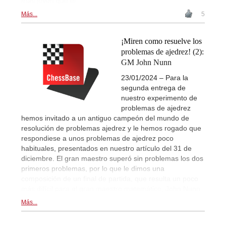
más joven que él.
Más...
5
¡Miren como resuelve los
problemas de ajedrez! (2):
GM John Nunn
23/01/2024 – Para la
segunda entrega de
nuestro experimento de
problemas de ajedrez
hemos invitado a un antiguo campeón del mundo de
resolución de problemas ajedrez y le hemos rogado que
respondiese a unos problemas de ajedrez poco
habituales, presentados en nuestro artículo del 31 de
diciembre. El gran maestro superó sin problemas los dos
primeros problemas, por lo que le dimos una
composición de un final de partida, que resulta un poco
más difícil para el gran maestro matemático, John Nunn.
Más...