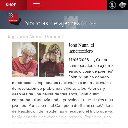
SHOP
TOGGLE
NAVIGATION
Noticias de ajedrez
tag: John Nunn - Página 1
John Nunn, el
imperecedero
11/06/2026 – ¿Ganar
campeonatos de ajedrez
es solo cosa de jóvenes?
John Nunn ha ganado
numerosos campeonatos nacionales e internacionales
de resolución de problemas. Ahora, a los 70 años y
después de una pausa de tres años, John quiso
comprobar si todavía podía prevalecer ante rivales más
jóvenes. Participó en el Campeonato Británico «Winton»
de Resolución de Problemas y recuperó el título que ya
había ganado diez veces en el pasado. Por cierto, uno
de los participantes en el evento era casi sesenta años