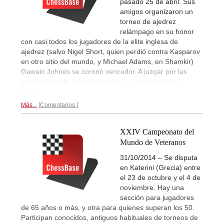
pasado 25 de abril. Sus
amigos organizaron un
torneo de ajedrez
relámpago en su honor
con casi todos los jugadores de la elite inglesa de
ajedrez (salvo Nigel Short, quien perdió contra Kasparov
en otro sitio del mundo, y Michael Adams, en Shamkir)
Gawain Johnes se coronó vencedor. A juzgar por las
impresiones de John Saunders,
se lo pasaron muy
bien...
Más...
Comentarios
XXIV Campeonato del
Mundo de Veteranos
31/10/2014 – Se disputa
en Katerini (Grecia) entre
el 23 de octubre y el 4 de
noviembre. Hay una
sección para jugadores
de 65 años o más, y otra para quienes superan los 50.
Participan conocidos, antiguos habituales de torneos de