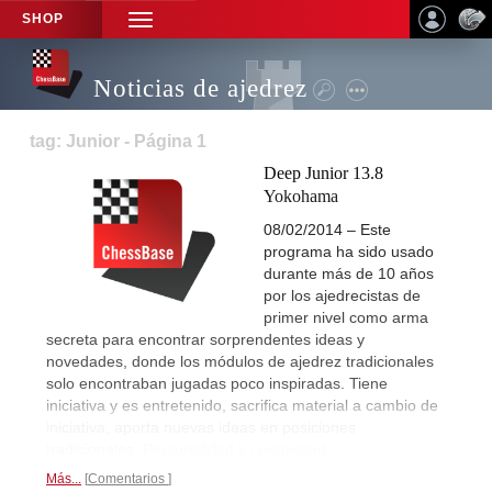
SHOP
TOGGLE
NAVIGATION
Noticias de ajedrez
tag: Junior - Página 1
Deep Junior 13.8
Yokohama
08/02/2014 – Este
programa ha sido usado
durante más de 10 años
por los ajedrecistas de
primer nivel como arma
secreta para encontrar sorprendentes ideas y
novedades, donde los módulos de ajedrez tradicionales
solo encontraban jugadas poco inspiradas. Tiene
iniciativa y es entretenido, sacrifica material a cambio de
iniciativa, aporta nuevas ideas en posiciones
tradicionales.
Personalidad y creatividad...
Más...
Comentarios