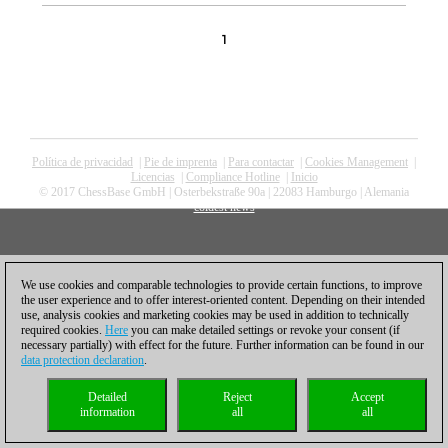
1
Política de privacidad
|
Pie de imprenta
|
Para contactar
|
Cookies Management
|
Licencias
|
Compliance Hotline
|
Inicio
© 2017 ChessBase GmbH | Osterbekstraße 90a | 22083 Hamburgo | Alemania
coldest news
We use cookies and comparable technologies to provide certain functions, to improve
the user experience and to offer interest-oriented content. Depending on their intended
use, analysis cookies and marketing cookies may be used in addition to technically
required cookies.
Here
you can make detailed settings or revoke your consent (if
necessary partially) with effect for the future. Further information can be found in our
data protection declaration
.
Detailed
Reject
Accept
information
all
all