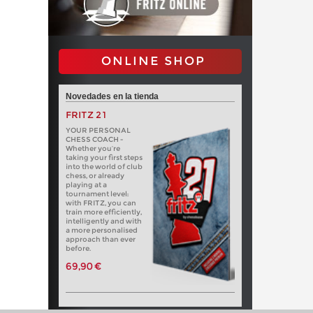
ONLINE SHOP
Novedades en la tienda
FRITZ 21
YOUR PERSONAL
CHESS COACH -
Whether you’re
taking your first steps
into the world of club
chess, or already
playing at a
tournament level:
with FRITZ, you can
train more efficiently,
intelligently and with
a more personalised
approach than ever
before.
69,90 €