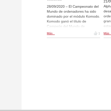
21/0
Alph
28/09/2020 – El Campeonato del
desa
Mundo de ordenadores ha sido
orde
dominado por el módulo Komodo.
gran
Komodo ganó el título de
esta
Campeón del Mundo de
opti
Ordenadores en cuatro
Más...
1
Más..
módu
ocasiones consecutivas entre
nuev
2016 y 2019. Komodo 14 es
"Mon
todavía más fuerte que las
(bús
versiones predecesoras. Esta
Komo
semana se lo ofrecemos por un
cual
precio especial de paquete, junto
ajed
con el Fritz Powerbook 2020: en
vent
lugar de 169,80 € por tan solo
98,00 € por ambos programas
juntos. Además sortearemos dos
DVDs, firmados por la joven
estrella emergente india, GM
Nihal Sarin.