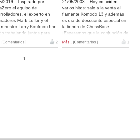
5/2019 – Inspirado por
21/05/2003 – Hoy coinciden
aZero el equipo de
varios hitos: sale a la venta el
rrolladores, el experto en
flamante Komodo 13 y además
nadores Mark Lefler y el
es día de descuento especial en
 maestro Larry Kaufman han
la tienda de ChessBase.
do trabajando juntos para
¡Esperamos que la conjunción de
mizar continuamente el
ambas cosas sea motivo de
.
Comentarios
2
Más...
Comentarios
1
lo. El secreto está en el
alegría para todos ustedes!
o concepto de búsuqeda, la
Además: ¿ya tiene la nueva
te Carlo Tree Search"
Enciclopedia de Aperturas 2019?
1
queda Árbol Monte Carlo).
Una herramienta imprescindible
do 13 analiza mejor que
para cualquier jugador con
quier otro programa de
ambiciones. ¡Adelante! A partir de
rez. ¡Acaba de salir a la
ahora, hasta el 21 de mayo a la
a!
medianoche, todos los productos
de la tienda de ChessBase en
Internet (excepto ducados y vales
de regalo) tendrán el 25 % de
descuento. ¡No pierda por
tiempo! | Foto: ChessBase