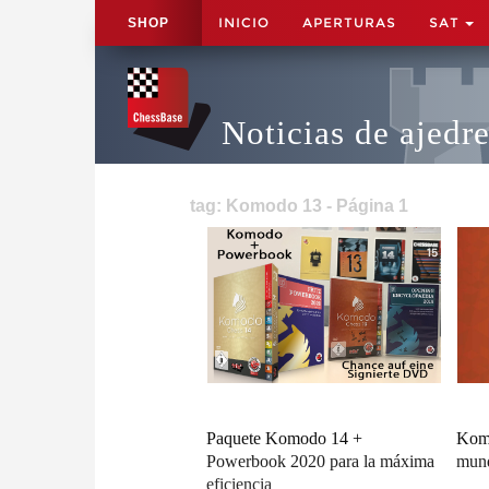
INICIO
APERTURAS
SAT
SHOP
Noticias de ajedr
tag: Komodo 13 - Página 1
Paquete Komodo 14 +
Komo
Powerbook 2020 para la máxima
mun
eficiencia