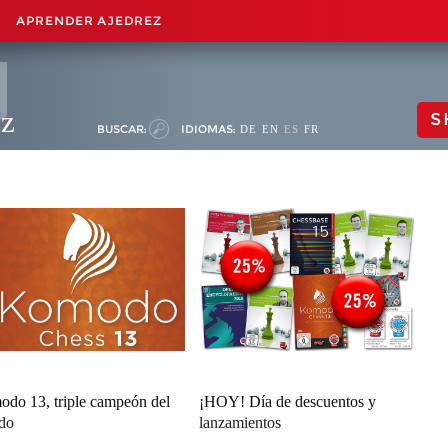
APRENDER AJEDREZ
ez
S
BUSCAR:
IDIOMAS:
DE
EN
ES
FR
do 13, triple campeón del
¡HOY! Día de descuentos y
do
lanzamientos