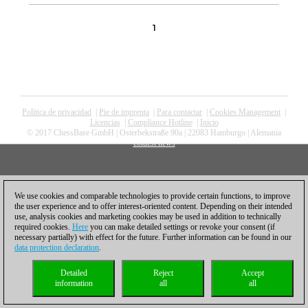
1
Política de privacidad
|
Pie de imprenta
|
Para contactar
|
Cookies Management
|
Licencias
|
Compliance Hotline
|
Inicio
© 2017 ChessBase GmbH | Osterbekstraße 90a | 22083 Hamburgo | Alemania
coldest news
We use cookies and comparable technologies to provide certain functions, to improve
the user experience and to offer interest-oriented content. Depending on their intended
use, analysis cookies and marketing cookies may be used in addition to technically
required cookies.
Here
you can make detailed settings or revoke your consent (if
necessary partially) with effect for the future. Further information can be found in our
data protection declaration
.
Detailed
Reject
Accept
information
all
all