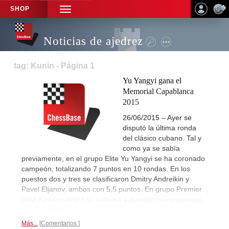
SHOP
TOGGLE
NAVIGATION
Noticias de ajedrez
tag: Kunin - Página 1
Yu Yangyi gana el
Memorial Capablanca
2015
26/06/2015 – Ayer se
disputó la última ronda
del clásico cubano. Tal y
como ya se sabía
previamente, en el grupo Elite Yu Yangyi se ha coronado
campeón, totalizando 7 puntos en 10 rondas. En los
puestos dos y tres se clasificaron Dmitry Andreikin y
Pavel Eljanov, ambos con 5,5 puntos. En grupo Premier
Vitali Kunin culminó su brillante actuación como primero,
con 6/9 puntos.
Crónica de la recta final...
Más...
Comentarios