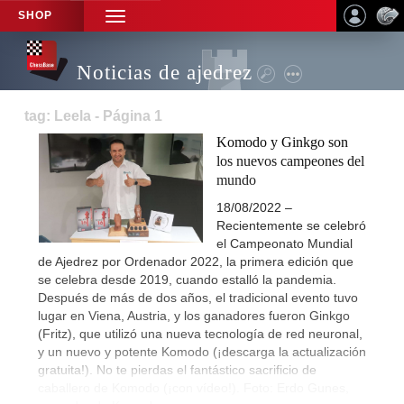
SHOP
TOGGLE
NAVIGATION
Noticias de ajedrez
tag: Leela - Página 1
Komodo y Ginkgo son
los nuevos campeones del
mundo
18/08/2022 –
Recientemente se celebró
el Campeonato Mundial
de Ajedrez por Ordenador 2022, la primera edición que
se celebra desde 2019, cuando estalló la pandemia.
Después de más de dos años, el tradicional evento tuvo
lugar en Viena, Austria, y los ganadores fueron Ginkgo
(Fritz), que utilizó una nueva tecnología de red neuronal,
y un nuevo y potente Komodo (¡descarga la actualización
gratuita!). No te pierdas el fantástico sacrificio de
caballero de Komodo (¡con vídeo!). Foto: Erdo Gunes,