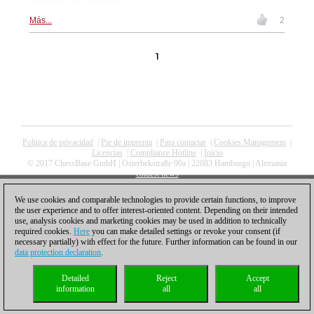
operador de Komodo
Más...
2
1
Política de privacidad
|
Pie de imprenta
|
Para contactar
|
Cookies Management
|
Licencias
|
Compliance Hotline
|
Inicio
© 2017 ChessBase GmbH | Osterbekstraße 90a | 22083 Hamburgo | Alemania
coldest news
We use cookies and comparable technologies to provide certain functions, to improve
the user experience and to offer interest-oriented content. Depending on their intended
use, analysis cookies and marketing cookies may be used in addition to technically
required cookies.
Here
you can make detailed settings or revoke your consent (if
necessary partially) with effect for the future. Further information can be found in our
data protection declaration
.
Detailed
Reject
Accept
information
all
all