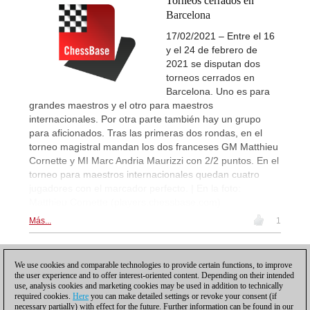
Torneos cerrados en
Barcelona
17/02/2021 – Entre el 16
y el 24 de febrero de
2021 se disputan dos
torneos cerrados en
Barcelona. Uno es para
grandes maestros y el otro para maestros
internacionales. Por otra parte también hay un grupo
para aficionados. Tras las primeras dos rondas, en el
torneo magistral mandan los dos franceses GM Matthieu
Cornette y MI Marc Andria Maurizzi con 2/2 puntos. En el
torneo para maestros internacionales quedan cuatro
jugadores con el marcador perfecto. | En la foto:
Matthieu Cornette (players.chessbase.com)
Más...
1
1
We use cookies and comparable technologies to provide certain functions, to improve
the user experience and to offer interest-oriented content. Depending on their intended
use, analysis cookies and marketing cookies may be used in addition to technically
required cookies.
Here
you can make detailed settings or revoke your consent (if
necessary partially) with effect for the future. Further information can be found in our