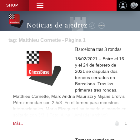
SHOP
TOGGLE
NAVIGATION
Noticias de ajedrez
tag: Matthieu Cornette - Página 1
Barcelona tras 3 rondas
18/02/2021 – Entre el 16
y el 24 de febrero de
2021 se disputan dos
torneos cerrados en
Barcelona. Tras las
primeras tres rondas,
Matthieu Cornette, Marc Andria Maurizzi y Mijans Erolvis
Pérez mandan con 2,5/3. En el torneo para maestros
internacionales, Maria Eizaguerri ha tomado el mando en
solitario con 3/3. | Foto: Alina l' Ami (del archivo)
Más...
1