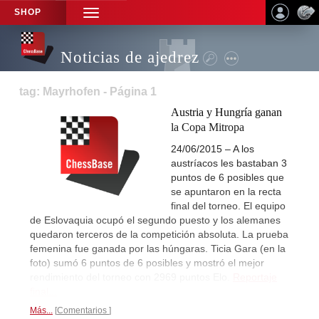
SHOP
TOGGLE
NAVIGATION
Noticias de ajedrez
tag: Mayrhofen - Página 1
Austria y Hungría ganan
la Copa Mitropa
24/06/2015 – A los
austríacos les bastaban 3
puntos de 6 posibles que
se apuntaron en la recta
final del torneo. El equipo
de Eslovaquia ocupó el segundo puesto y los alemanes
quedaron terceros de la competición absoluta. La prueba
femenina fue ganada por las húngaras. Ticia Gara (en la
foto) sumó 6 puntos de 6 posibles y mostró el mejor
rendimiento del torneo con 2969 puntos Elo.
Reportaje
final...
Más...
Comentarios