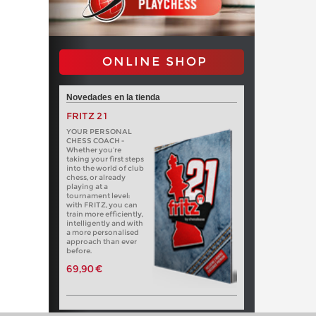
ONLINE SHOP
Novedades en la tienda
FRITZ 21
YOUR PERSONAL
CHESS COACH -
Whether you’re
taking your first steps
into the world of club
chess, or already
playing at a
tournament level:
with FRITZ, you can
train more efficiently,
intelligently and with
a more personalised
approach than ever
before.
69,90 €