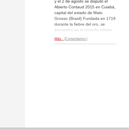
y el 2 de agosto se disputó el
Abierto Contaud 2015 en Cuiabá,
capital del estado de Mato
Grosso (Brasil) Fundada en 1719
durante la fiebre del oro, se
encuentra en el corazón mismo
del continente y es una de las
Más...
Comentarios
ciudades de mayor crecimiento
del país. El torneo lo ganó Neuris
Delgado con 5,5/6 puntos.
Reportaje por Yamil Duba...