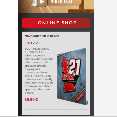
ONLINE SHOP
Novedades en la tienda
FRITZ 21
YOUR PERSONAL
CHESS COACH -
Whether you’re
taking your first steps
into the world of club
chess, or already
playing at a
tournament level:
with FRITZ, you can
train more efficiently,
intelligently and with
a more personalised
approach than ever
before.
69,90 €