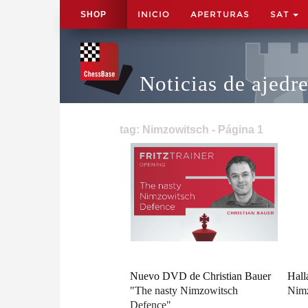
INICIO
APERTURAS
SAT
SHOP
Noticias de ajedr
tag: Nimzowitsch - Página 1
Nuevo DVD de Christian Bauer
Hall
"The nasty Nimzowitsch
Nim
Defence"