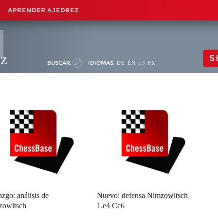
APRENDER AJEDREZ
ez
S
BUSCAR:
IDIOMAS:
DE
EN
ES
FR
azgo: análisis de
Nuevo: defensa Nimzowitsch
zowitsch
1.e4 Cc6