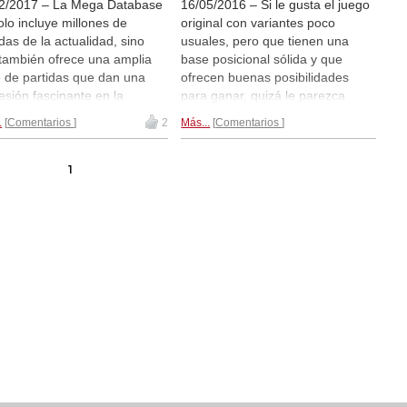
2/2017 – La Mega Database
16/05/2016 – Si le gusta el juego
olo incluye millones de
original con variantes poco
idas de la actualidad, sino
usuales, pero que tienen una
también ofrece una amplia
base posicional sólida y que
 de partidas que dan una
ofrecen buenas posibilidades
esión fascinante en la
para ganar, quizá le parezca
oria del ajedrez. A veces se
interesante jugar 1...Cc6 tras
.
Comentarios
2
Más...
Comentarios
n nuevos descubrimientos
1.e4. En el nuevo DVD de
perados. Recientemente, los
entrenamiento "Nimzowitsch
oriadores encontraron en el
Defence 1.e4 Nc6", Andrew
1
ivo de un periódico unos
Martin nos presenta un completo
sis originales del propio
repertorio para las negras. (En
n Nimzowitsch sobre el duelo
inglés)
Más información sobre el
el Campeonato del Mundo
flamante DVD de Andrew Martin...
e Alekhine y Bogolyubov, en
4.
Increíble material
rico...