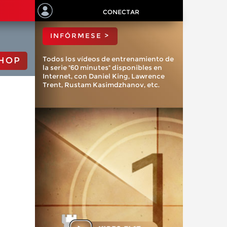
ChessBase?
CONECTAR
INFÓRMESE >
Todos los vídeos de entrenamiento de
HOP
la serie "60 minutes" disponibles en
Internet, con Daniel King, Lawrence
Trent, Rustam Kasimdzhanov, etc.