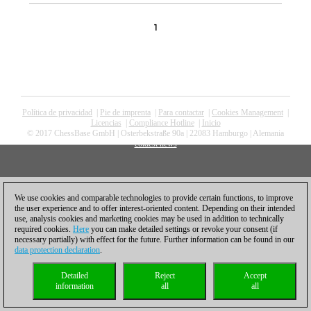
1
Política de privacidad
|
Pie de imprenta
|
Para contactar
|
Cookies Management
|
Licencias
|
Compliance Hotline
|
Inicio
© 2017 ChessBase GmbH | Osterbekstraße 90a | 22083 Hamburgo | Alemania
coldest news
We use cookies and comparable technologies to provide certain functions, to improve
the user experience and to offer interest-oriented content. Depending on their intended
use, analysis cookies and marketing cookies may be used in addition to technically
required cookies.
Here
you can make detailed settings or revoke your consent (if
necessary partially) with effect for the future. Further information can be found in our
data protection declaration
.
Detailed
Reject
Accept
information
all
all