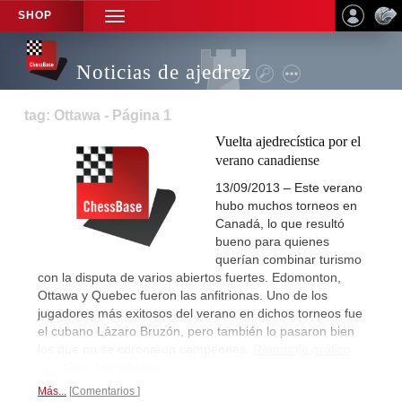
SHOP
TOGGLE
NAVIGATION
Noticias de ajedrez
tag: Ottawa - Página 1
Vuelta ajedrecística por el
verano canadiense
13/09/2013 – Este verano
hubo muchos torneos en
Canadá, lo que resultó
bueno para quienes
querían combinar turismo
con la disputa de varios abiertos fuertes. Edomonton,
Ottawa y Quebec fueron las anfitrionas. Uno de los
jugadores más exitosos del verano en dichos torneos fue
el cubano Lázaro Bruzón, pero también lo pasaron bien
los que no se coronaron campeones.
Reportaje gráfico
por lshan Moradiabadi...
Más...
Comentarios