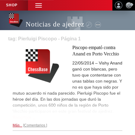
SHOP
TOGGLE
NAVIGATION
Noticias de ajedrez
tag: Pierluigi Piscopo - Página 1
Piscopo empató contra
Anand en Porto Vecchio
22/05/2014 – Vishy Anand
ganó con blancas, pero
tuvo que contentarse con
unas tablas con negras. Y
no es que haya sido por
mutuo acuerdo ni nada parecido. Pierluigi Piscopo fue el
héroe del día. En las dos jornadas que duró la
competición, unos 600 niños de la región de Porto
Vecchio participaron en este gran festival de ajedrez.
Reportaje...
Más...
Comentarios