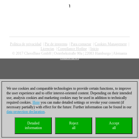
1
Política de privacidad
|
Pie de imprenta
|
Para contactar
|
Cookies Management
|
Licencias
|
Compliance Hotline
|
Inicio
© 2017 ChessBase GmbH | Osterbekstraße 90a | 22083 Hamburgo | Alemania
coldest news
We use cookies and comparable technologies to provide certain functions, to improve
the user experience and to offer interest-oriented content. Depending on their intended
use, analysis cookies and marketing cookies may be used in addition to technically
required cookies.
Here
you can make detailed settings or revoke your consent (if
necessary partially) with effect for the future. Further information can be found in our
data protection declaration
.
Detailed
Reject
Accept
information
all
all