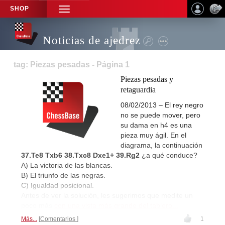
SHOP
TOGGLE
NAVIGATION
Noticias de ajedrez
tag: Piezas pesadas - Página 1
Piezas pesadas y
retaguardia
08/02/2013 – El rey negro
no se puede mover, pero
su dama en h4 es una
pieza muy ágil. En el
diagrama, la continuación
37.Te8 Txb6 38.Txc8 Dxe1+ 39.Rg2
¿a qué conduce?
A) La victoria de las blancas.
B) El triunfo de las negras.
C) Igualdad posicional.
Antes de ver la solución, les sugerimos que medite un
poco más
con una vista más grande del tablero...
Más...
Comentarios
1