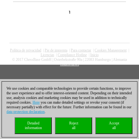
1
Política de privacidad
|
Pie de imprenta
|
Para contactar
|
Cookies Management
|
Licencias
|
Compliance Hotline
|
Inicio
© 2017 ChessBase GmbH | Osterbekstraße 90a | 22083 Hamburgo | Alemania
coldest news
We use cookies and comparable technologies to provide certain functions, to improve
the user experience and to offer interest-oriented content. Depending on their intended
use, analysis cookies and marketing cookies may be used in addition to technically
required cookies.
Here
you can make detailed settings or revoke your consent (if
necessary partially) with effect for the future. Further information can be found in our
data protection declaration
.
Detailed
Reject
Accept
information
all
all